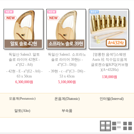
독일산 Salem3. 알토
독일산 Salem1. 소프라노
[영롱한 음색!]스웨덴
솔로 라이어 42현E -
솔로 라이어 39현(c -
Auris 社 직수입오음계
a'''(E2 - A6)
d'''(C3 - D6))
글로켄슈필KPQ(커브형
)(A=432Hz)
- 42현 - E - a'''(E2 - A6) -
- 39현 - c - d'''(C3 - D6) -
63 x 50cm
53 x 43cm
138,000원
6,300,000원
5,100,000원
오음계(Pentatonic)
온음계(Diatonic)
인터벌(Interval)
알토(Alto)
부속품