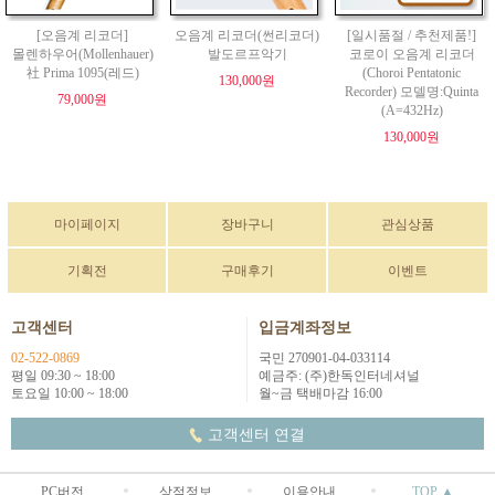
[오음계 리코더]
오음계 리코더(썬리코더)
[일시품절 / 추천제품!]
몰렌하우어(Mollenhauer)
발도르프악기
코로이 오음계 리코더
社 Prima 1095(레드)
(Choroi Pentatonic
130,000원
Recorder) 모델명:Quinta
79,000원
(A=432Hz)
130,000원
마이페이지
장바구니
관심상품
기획전
구매후기
이벤트
고객센터
입금계좌정보
02-522-0869
국민 270901-04-033114
평일 09:30 ~ 18:00
예금주: (주)한독인터네셔널
토요일 10:00 ~ 18:00
월~금 택배마감 16:00
고객센터 연결
PC버전
상점정보
이용안내
TOP ▲