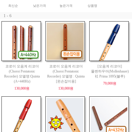
최신순
낮은가격
높은가격
상품명
1 - 6
코로이 오음계 리코더
코로이 오음계 리코더
[오음계 리코더]
(Choroi Pentatonic
(Choroi Pentatonic
몰렌하우어(Mollenhauer)
Recorder) 모델명:Quinta
Recorder) 모델명 : Quinta
社 Prima 1095(블루)
(A=440Hz)
[왼손잡이용]
79,000원
130,000원
130,000원