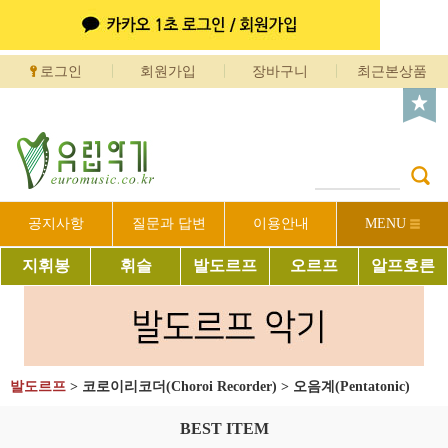
로그인
회원가입
장바구니
최근본상품
공지사항
질문과 답변
이용안내
MENU
지휘봉
휘슬
발도르프
오르프
알프호른
발도르프
>
코로이리코더(Choroi Recorder)
>
오음계(Pentatonic)
BEST ITEM