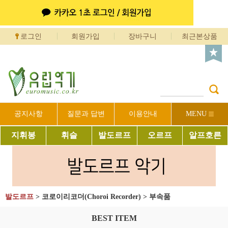
로그인
회원가입
장바구니
최근본상품
공지사항
질문과 답변
이용안내
MENU
지휘봉
휘슬
발도르프
오르프
알프호른
발도르프
>
코로이리코더(Choroi Recorder)
>
부속품
BEST ITEM