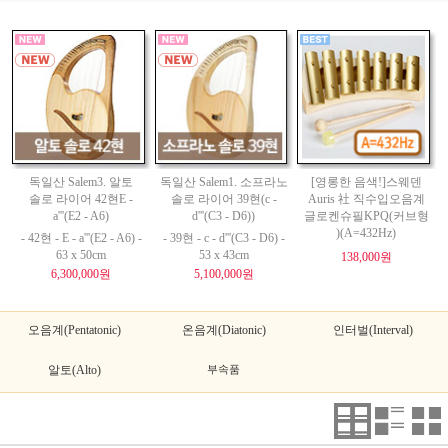
독일산 Salem3. 알토
독일산 Salem1. 소프라노
[영롱한 음색!]스웨덴
솔로 라이어 42현E -
솔로 라이어 39현(c -
Auris 社 직수입오음계
a'''(E2 - A6)
d'''(C3 - D6))
글로켄슈필KPQ(커브형
)(A=432Hz)
- 42현 - E - a'''(E2 - A6) -
- 39현 - c - d'''(C3 - D6) -
63 x 50cm
53 x 43cm
138,000원
6,300,000원
5,100,000원
오음계(Pentatonic)
온음계(Diatonic)
인터벌(Interval)
알토(Alto)
부속품