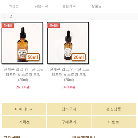
최신순
낮은가격
높은가격
상품명
1 - 2
[신제품 입고]영국산 고급
[신제품 입고]영국산 고급
리코더 & 스트링 오일
리코더 & 스트링 오일
(50ml)
(20ml)
26,000원
14,000원
마이페이지
장바구니
관심상품
기획전
구매후기
이벤트
고객센터
입금계좌정보