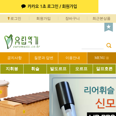
로그인
회원가입
장바구니
최근본상품
공지사항
질문과 답변
이용안내
MENU
지휘봉
휘슬
발도르프
오르프
알프호른