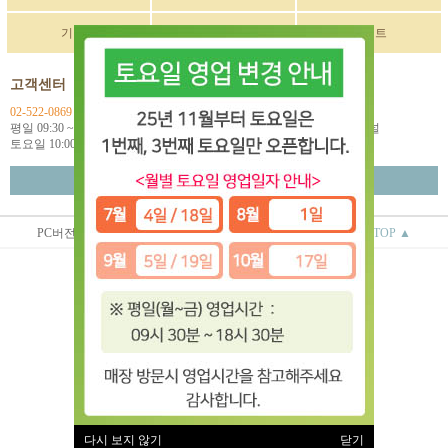
기획전
구매후기
이벤트
고객센터
입금계좌정보
02-522-0869
국민 270901-04-033114
평일 09:30 ~ 18:00
예금주: (주)한독인터네셔널
토요일 10:00 ~ 18:00
월~금 택배마감 16:00
고객센터 연결
PC버전
상점정보
이용안내
TOP ▲
(주)한독인터네셔널
대표 : 오상배 ㅣ 개인정보 보호 책임자 : 오상배
사업자 등록번호 : 129-81-79618
통신판매업신고번호 : 제 2014-서울서초-0781호
전화 : 02-522-0869
주소 : 서울시 서초구 효령로 253 2층
(서초동 1585-10번지 2층)
이용약관
|
개인정보처리방침
유럽악기 ⓒ All rights reserved.
다시 보지 않기
닫기