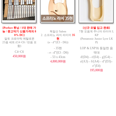
[Perfect 튜닝 / 1대 판매 가
[신규 모델 입고 완료]
능 / 중고악기 신품가격의 8
독일산 Salem
7현 오음계 주니어 라이어 L
0% DC]
2. 소프라노 라지 라이어
35
KP
알토 크로마틱 메탈로폰
현
(Pentatonic Junior Lyre LK
25음 세트 (C4~C6 / 반음 포
(e - d'''(E3 - D6))
P)
함)
- 35현
LOP & LNP와 동일한 음
C4~C6
- e - d'''(E3 - D6)
역대
450,000원
- 53 x 43cm
d'(D4) – e'(E4) – g'(G4) –
4,800,000원
a'(A3) – b'(A4) – d"(D3)–
e"(E4)
195,000원