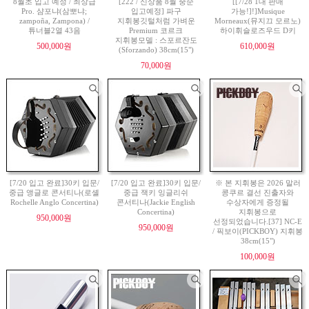
8월초 입고 예정 / 최상급
[222 / 신상품 8월 중순
[[7/28 1대 판매
Pro. 샴포냐(삼뽀냐;
입고예정] 파구
가능!]!]Musique
zampoña, Zampona) /
지휘봉깃털처럼 가벼운
Morneaux(뮤지끄 모르노)
튜너블2열 43음
Premium 코르크
하이휘슬로즈우드 D키
지휘봉모델 : 스포르잔도
500,000원
610,000원
(Sforzando) 38cm(15")
70,000원
[7/20 입고 완료]30키 입문/
[7/20 입고 완료]30키 입문/
※ 본 지휘봉은 2026 말러
중급 앵글로 콘서티나(로셸
중급 잭키 잉글리쉬
콩쿠르 결선 진출자와
Rochelle Anglo Concertina)
콘서티나(Jackie English
수상자에게 증정될
Concertina)
지휘봉으로
950,000원
선정되었습니다.[37] NC-E
950,000원
/ 픽보이(PICKBOY) 지휘봉
38cm(15")
100,000원