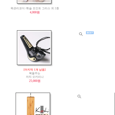
목관리코더 /휘슬 조인트 그리스 외 2종
4,000원
[마지막 1개 남음]
복을주는
까치 오카리나
25,000원