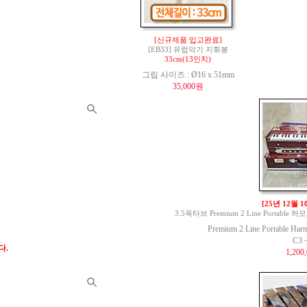
[신규제품 입고완료]
[EB33] 유럽악기 지휘봉
33cm(13인치)
그립 사이즈 : Ø16 x 51mm
35,000원
[25년 12월 
3.5옥타브 Premium 2 Line Portable 하모
Premium 2 Line Portable Har
C3 
다.
1,200