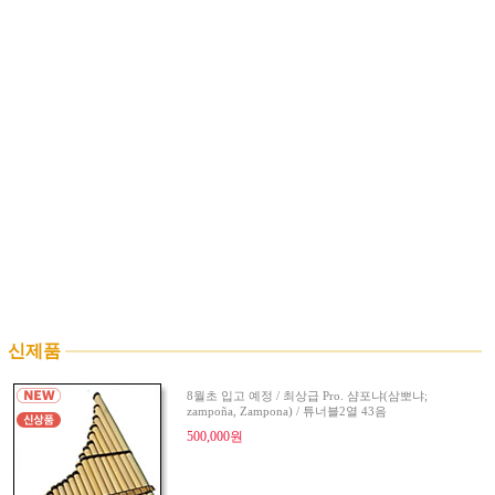
신제품
8월초 입고 예정 / 최상급 Pro. 샴포냐(삼뽀냐;
zampoña, Zampona) / 튜너블2열 43음
500,000원