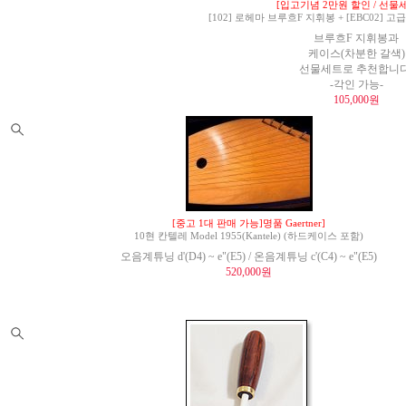
[입고기념 2만원 할인 / 선물세
[102] 로헤마 브루흐F 지휘봉 + [EBC02]
브루흐F 지휘봉과
케이스(차분한 갈색)
선물세트로 추천합니다
-각인 가능-
105,000원
[중고 1대 판매 가능]명품 Gaertner]
10현 칸텔레 Model 1955(Kantele) (하드케이스 포함)
오음계튜닝 d'(D4) ~ e"(E5) / 온음계튜닝 c'(C4) ~ e"(E5)
520,000원