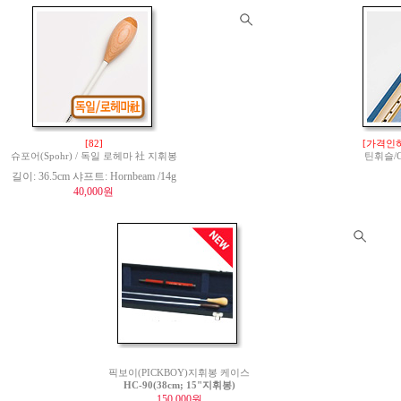
[82]
[가격인하
슈포어(Spohr) / 독일 로헤마 社 지휘봉
틴휘슬/Ge
길이: 36.5cm 샤프트: Hornbeam /14g
40,000원
픽보이(PICKBOY)지휘봉 케이스
HC-90(38cm; 15"지휘봉)
150,000원