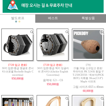
발도르프
베스트
특별상품
[7/20 입고 완료]
[7/20 입고 완료]
[79]
30키 입문/중급 앵글로 콘서
30키 입문/중급 잭키 잉글리
[5월 26일 신규입고 완료/
티나(로셸 Rochelle Anglo C
쉬 콘서티나(Jackie English
무라마츠 PK 524와 동일/ F
oncertina)
Concertina)
T-250CD350 / 픽보이(PICK
950,000원
BOY) 지휘봉 38cm(13.8")
음역대: G3 ~ C6
Maple 샤프트
950,000원
그립 사이즈 Ø25 x 40mm
60,000원