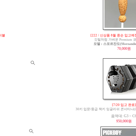
튜너블
[222 / 신상품 8월 중순 입고예
깃털처럼 가벼운 Premium
모델 : 스포르잔도(Sforzando)
70,000원
[7/20 입고 완료]
30키 입문/중급 잭키 잉글리쉬 콘서티나(Jackie 
음역대: G3 ~ C
950,000원