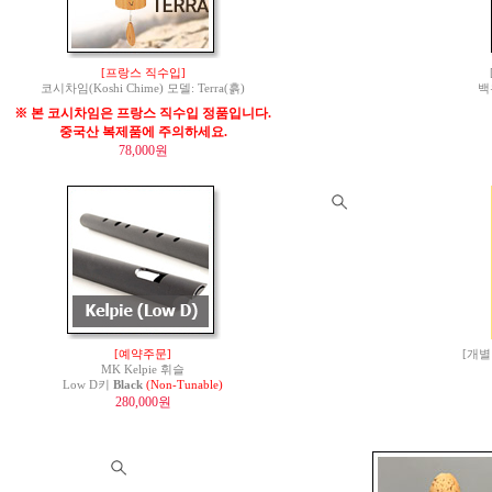
[프랑스 직수입]
코시차임(Koshi Chime) 모델: Terra(흙)
백
※ 본 코시차임은 프랑스 직수입 정품입니다.
중국산 복제품에 주의하세요.
78,000원
[예약주문]
[개별
MK Kelpie 휘슬
Low D키
Black
(Non-Tunable)
280,000원