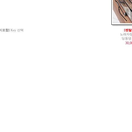
 비포함]
Key 선택
[렌탈
노래자랑
딩동댕
30,