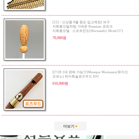
[222 / 신상품 8월 중순 입고예정] 파구
지휘봉깃털처럼 가벼운 Premium 코르크
지휘봉모델 : 스포르잔도(Sforzando) 38cm(15")
70,000원
[[7/28 1대 판매 가능!]!]Musique Morneaux(뮤지끄
모르노) 하이휘슬로즈우드 D키
610,000원
더보기