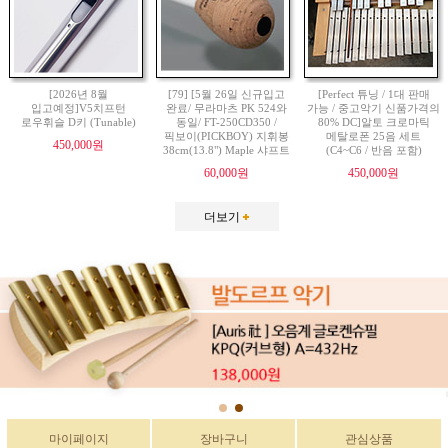
[2026년 8월
[79] [5월 26일 신규입고
[Perfect 튜닝 / 1대 판매
입고예정]V5치프턴
완료/ 무라마츠 PK 524와
가능 / 중고악기 신품가격의
로우휘슬 D키 (Tunable)
동일/ FT-250CD350 /
80% DC]알토 크로마틱
픽보이(PICKBOY) 지휘봉
메탈로폰 25음 세트
450,000원
38cm(13.8") Maple 샤프트
(C4~C6 / 반음 포함)
60,000원
450,000원
더보기
마이페이지
장바구니
관심상품