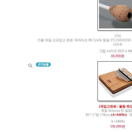
[79]
[5월 26일 신규입고 완료/ 무라마츠 PK 524와 동일/ FT-250CD350 / 
샤프트
그립 사이즈 Ø25 x 4
60,000원
[재입고완료 / 울림 최강
독일 Hokema 社 칼
B17 17음 17Keys
(A=440Hz)
/ 
A=440Hz
190,000원