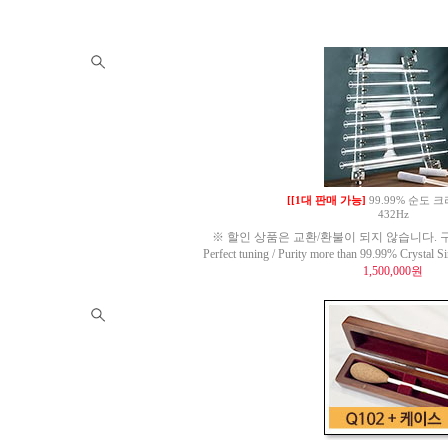
[[1대 판매 가능]
99.99% 순도
432Hz
※ 할인 상품은 교환/환불이 되지 않습니다. 구
Perfect tuning / Purity more than 99.99% Crysta
1,500,000원