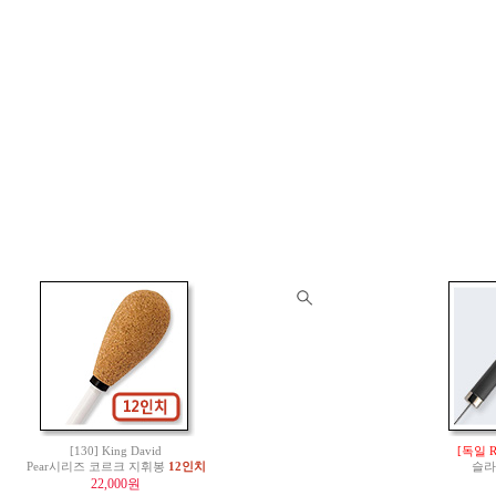
[130] King David
[독일 
Pear시리즈 코르크 지휘봉
12인치
슬라
22,000원