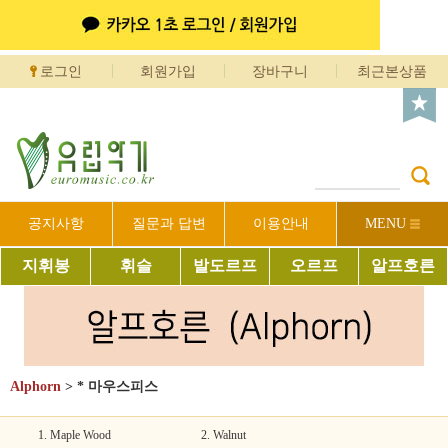
로그인
회원가입
장바구니
최근본상품
공지사항
질문과 답변
이용안내
MENU
지휘봉
휘슬
발도르프
오르프
알프호른
Alphorn
>
* 마우스피스
1. Maple Wood
2. Walnut