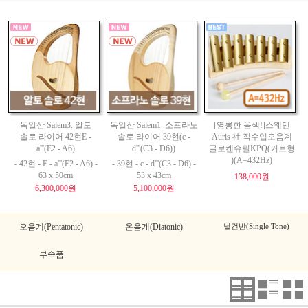
독일산 Salem3. 알토
독일산 Salem1. 소프라노
[영롱한 음색!]스웨덴
솔로 라이어 42현E -
솔로 라이어 39현(c -
Auris 社 직수입오음계
a'''(E2 - A6)
d'''(C3 - D6))
글로켄슈필KPQ(커브형
)(A=432Hz)
- 42현 - E - a'''(E2 - A6) -
- 39현 - c - d'''(C3 - D6) -
63 x 50cm
53 x 43cm
138,000원
6,300,000원
5,100,000원
오음계(Pentatonic)
온음계(Diatonic)
낱건반(Single Tone)
부속품