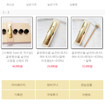
최신순
낮은가격
높은가격
상품명
1 - 3
[스웨덴 Auris 社 직수입]
글로켄슈필 낱건반 (KAS-
글로켄슈필 낱건반 (KAS-
글로켄슈필 낱건반
064~KAS-083) (말렛
064~KAS-083)(A=432Hz)
고정용 스탠드 P8
미포함)(A=432Hz)
+ 말렛
44,000원
24,000원
32,000원
마이페이지
장바구니
관심상품
기획전
구매후기
이벤트