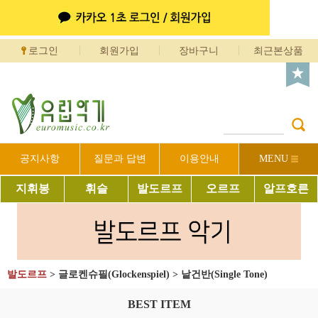
로그인
회원가입
장바구니
최근본상품
공지사항
질문과 답변
이용안내
MENU
지휘봉
휘슬
발도르프
오르프
알프호른
발도르프
>
글로켄슈필(Glockenspiel)
>
낱건반(Single Tone)
BEST ITEM