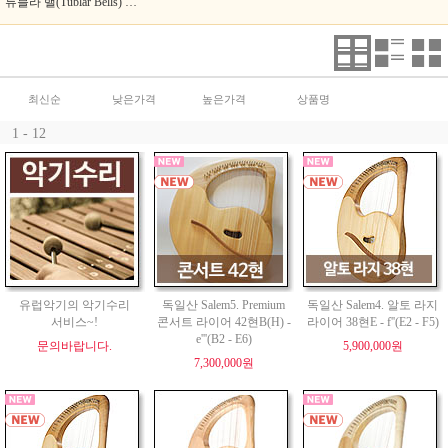
튜블라 밸(Tublar Bells) 코로이(Choroi)
최신순
낮은가격
높은가격
상품명
1 - 12
유럽악기의 악기수리
독일산 Salem5. Premium
독일산 Salem4. 알토 라지
서비스~!
콘서트 라이어 42현B(H) -
라이어 38현E - f''(E2 - F5)
e'''(B2 - E6)
문의바랍니다.
5,900,000원
7,300,000원