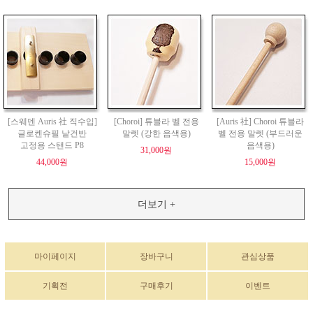
[스웨덴 Auris 社 직수입]
[Choroi] 튜블라 벨 전용
[Auris 社] Choroi 튜블라
글로켄슈필 낱건반
말렛 (강한 음색용)
벨 전용 말렛 (부드러운
고정용 스탠드 P8
음색용)
31,000원
44,000원
15,000원
더보기 +
마이페이지
장바구니
관심상품
기획전
구매후기
이벤트