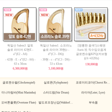
독일산 Salem3. 알토
독일산 Salem1. 소프라노
[영롱한 음색!]스웨덴
솔로 라이어 42현E -
솔로 라이어 39현(c -
Auris 社 직수입오음계
a'''(E2 - A6)
d'''(C3 - D6))
글로켄슈필KPQ(커브형
)(A=432Hz)
- 42현 - E - a'''(E2 - A6) -
- 39현 - c - d'''(C3 - D6) -
63 x 50cm
53 x 43cm
138,000원
6,300,000원
5,100,000원
글로켄슈필(Glockenspiel)
실로폰(Xylophone)
코로이리코더(Choroi Recorder)
미니마림바(Mini Marimba)
스터드럼(Stir Drum)
라이어(Leier; Lyre)
오버톤플릇(Overtone Flute)
발도르프장난감(Waldorf Toy)
부속품