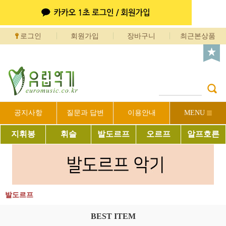
로그인
회원가입
장바구니
최근본상품
공지사항
질문과 답변
이용안내
MENU
지휘봉
휘슬
발도르프
오르프
알프호른
발도르프
BEST ITEM