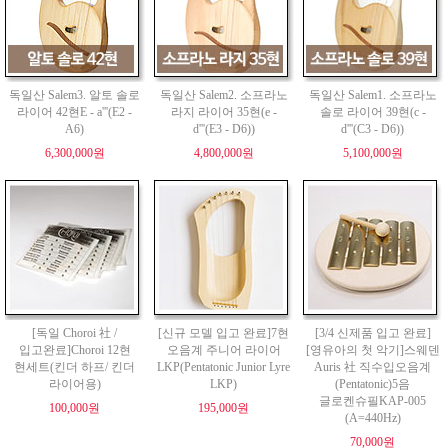
독일산 Salem3. 알토 솔로
독일산 Salem2. 소프라노
독일산 Salem1. 소프라노
라이어 42현E - a'''(E2 -
라지 라이어 35현(e -
솔로 라이어 39현(c -
A6)
d'''(E3 - D6))
d'''(C3 - D6))
6,300,000원
4,800,000원
5,100,000원
[독일 Choroi 社 /
[신규 모델 입고 완료]7현
[3/4 신제품 입고 완료]
입고완료]Choroi 12현
오음계 주니어 라이어
[영유아의 첫 악기]스웨덴
현세트(킨더 하프/ 킨더
LKP(Pentatonic Junior Lyre
Auris 社 직수입오음계
라이어용)
LKP)
(Pentatonic)5음
글로켄슈필KAP-005
100,000원
195,000원
(A=440Hz)
70,000원