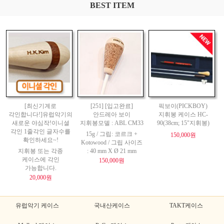
BEST ITEM
[최신기계로
[251] [입고완료]
픽보이(PICKBOY)
각인합니다!]유럽악기의
안드레아 보이
지휘봉 케이스 HC-
새로운 야심작!이니셜
지휘봉모델 : ABL CM33
90(38cm; 15"지휘봉)
각인 1줄각인 글자수를
15g / 그립: 코르크 +
150,000원
확인하세요~!
Kotowood / 그립 사이즈
지휘봉 또는 각종
: 40 mm X Ø 21 mm
케이스에 각인
150,000원
가능합니다.
20,000원
유럽악기 케이스
국내산케이스
TAKT케이스