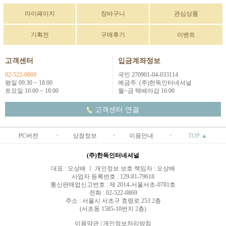
마이페이지
장바구니
관심상품
기획전
구매후기
이벤트
고객센터
입금계좌정보
02-522-0869
국민 270901-04-033114
평일 09:30 ~ 18:00
예금주: (주)한독인터네셔널
토요일 10:00 ~ 18:00
월~금 택배마감 16:00
고객센터 연결
PC버전
상점정보
이용안내
TOP ▲
(주)한독인터네셔널
대표 : 오상배 ㅣ 개인정보 보호 책임자 : 오상배
사업자 등록번호 : 129-81-79618
통신판매업신고번호 : 제 2014-서울서초-0781호
전화 : 02-522-0869
주소 : 서울시 서초구 효령로 253 2층
(서초동 1585-10번지 2층)
이용약관
|
개인정보처리방침