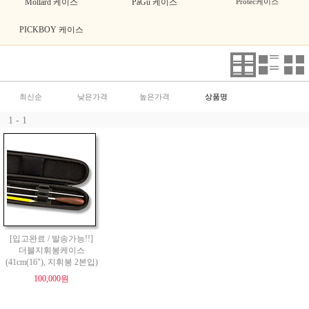
Mollard 케이스
PaGu 케이스
Protec케이스
PICKBOY 케이스
최신순
낮은가격
높은가격
상품명
1 - 1
[입고완료 / 발송가능!!]
더블지휘봉케이스
(41cm(16"), 지휘봉 2본입)
100,000원