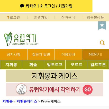
로그인
회원가입
장바구니
최근본상품
공지사항
질문과 답변
이용안내
MENU
지휘봉
휘슬
발도르프
오르프
알프호른
지휘봉
>
지휘봉케이스
>
Protec케이스