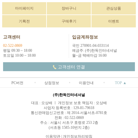
마이페이지
장바구니
관심상품
기획전
구매후기
이벤트
고객센터
입금계좌정보
02-522-0869
국민 270901-04-033114
평일 09:30 ~ 18:00
예금주: (주)한독인터네셔널
토요일 10:00 ~ 18:00
월~금 택배마감 16:00
고객센터 연결
PC버전
상점정보
이용안내
TOP ▲
(주)한독인터네셔널
대표 : 오상배 ㅣ 개인정보 보호 책임자 : 오상배
사업자 등록번호 : 129-81-79618
통신판매업신고번호 : 제 2014-서울서초-0781호
전화 : 02-522-0869
주소 : 서울시 서초구 효령로 253 2층
(서초동 1585-10번지 2층)
이용약관
|
개인정보처리방침