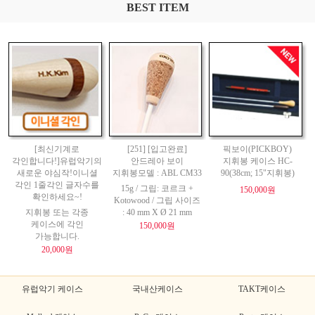
BEST ITEM
[최신기계로
[251] [입고완료]
픽보이(PICKBOY)
각인합니다!]유럽악기의
안드레아 보이
지휘봉 케이스 HC-
새로운 야심작!이니셜
지휘봉모델 : ABL CM33
90(38cm; 15"지휘봉)
각인 1줄각인 글자수를
15g / 그립: 코르크 +
150,000원
확인하세요~!
Kotowood / 그립 사이즈
지휘봉 또는 각종
: 40 mm X Ø 21 mm
케이스에 각인
150,000원
가능합니다.
20,000원
유럽악기 케이스
국내산케이스
TAKT케이스