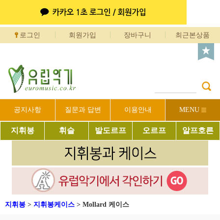
로그인
회원가입
장바구니
최근본상품
공지사항
질문과 답변
이용안내
MENU
지휘봉
휘슬
발도르프
오르프
알프호른
지휘봉
>
지휘봉케이스
>
Mollard 케이스