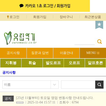
로그인
회원가입
장바구니
최근본상품
공지사항
질문과 답변
이용안내
MENU
지휘봉
휘슬
발도르프
오르프
알프호른
공지사항
[25년 11월부터] 토요일 영업 변동사항 안내드립니다.
공지
2025-11-04 15:57:11
조회수 : 6794