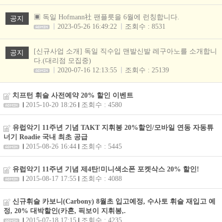
▣ 독일 Hofmann社 팬플릇을 6월에 런칭합니다.
공지
2023-05-26 16:49:22
조회수 : 8531
[신규사업 소개] 독일 직수입 맨발신발 레구아노를 소개합니
공지
다.(대리점 모집중)
2020-07-16 12:13:55
조회수 : 25139
치프턴 휘슬 사전예약 20% 할인 이벤트
2015-10-20 18:26
조회수 : 4580
유럽악기 11주년 기념 TAKT 지휘봉 20%할인/모바일 연동 자동튜
너기 Roadie 국내 최초 공급
2015-08-26 16:44
조회수 : 5445
유럽악기 11주년 기념 제4탄!미니색소폰 포켓삭스 20% 할인!
2015-08-17 17:55
조회수 : 4088
신규휘슬 카보니(Carbony) 8월초 입고예정, 수사토 휘슬 재입고 예
정, 20% 대박할인(카혼, 픽보이 지휘봉,.
2015-07-18 17:15
조회수 : 4235