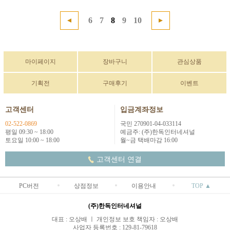
6
7
8
9
10
마이페이지
장바구니
관심상품
기획전
구매후기
이벤트
고객센터
입금계좌정보
02-522-0869
국민 270901-04-033114
평일 09:30 ~ 18:00
예금주: (주)한독인터네셔널
토요일 10:00 ~ 18:00
월~금 택배마감 16:00
고객센터 연결
PC버전
상점정보
이용안내
TOP ▲
(주)한독인터네셔널
대표 : 오상배 ㅣ 개인정보 보호 책임자 : 오상배
사업자 등록번호 : 129-81-79618