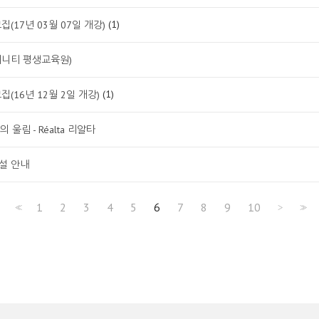
(1)
(17년 03월 07일 개강)
리니티 평생교육원)
(1)
(16년 12월 2일 개강)
울림 - Réalta 리알타
설 안내
1
2
3
4
5
6
7
8
9
10
<<
>
>>