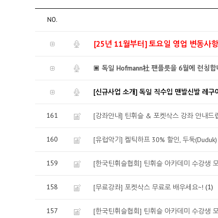
NO.
[25년 11월부터] 토요일 영업 변동사
▣ 독일 Hofmann社 팬플릇을 6월에 런칭합
[신규사업 소개] 독일 직수입 맨발신발 레구
161
[강좌안내] 틴휘슬 & 포켓삭스 강좌 안내드립
160
[유럽악기] 켈틱하프 30% 할인, 두둑(Dudu
159
[한국틴휘슬협회] 틴휘슬 아카데미 수강생 모집
158
(1)
[무료강좌] 포켓삭스 무료로 배우세요~!
157
[한국틴휘슬협회] 틴휘슬 아카데미 수강생 모집