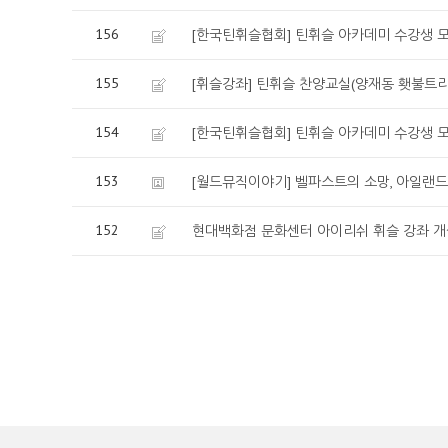
156
[한국틴휘슬협회] 틴휘슬 아카데미 수강생 모집
155
[휘슬강좌] 틴휘슬 찬양교실(양재동 횃불트
154
[한국틴휘슬협회] 틴휘슬 아카데미 수강생 모집
153
[월드뮤직이야기] 벨파스트의 소망, 아일랜드의 
152
현대백화점 문화센터 아이리쉬 휘슬 강좌 개