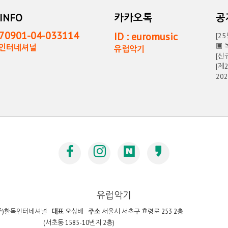
INFO
카카오톡
0901-04-033114
ID : euromusic
[2
▣ 
독인터네셔널
유럽악기
[신
[제
20
유럽악기
주)한독인터네셔널
대표
오상배
주소
서울시 서초구 효령로 253 2층
(서초동 1585-10번지 2층)