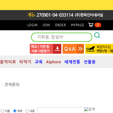
0
LOGIN
JOIN
ORDER
MYPAGE
음악치료
타악기
교육
Alphorn
세계전통
선물용
견적문의
이름
제목
내용