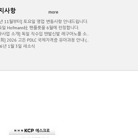
공지사항
more
5년 11월부터] 토요일 영업 변동사항 안내드립니다.
독일 Hofmann社 팬플릇을 6월에 런칭합니다.
규사업 소개] 독일 직수입 맨발신발 레구아노를 소..
2회] 2026 고든 PDLC 국제자격증 유아과정 안내 (..
26년 1월 3일 새소식