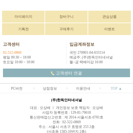
마이페이지
장바구니
관심상품
기획전
구매후기
이벤트
고객센터
입금계좌정보
02-522-0869
국민 270901-04-033114
평일 09:30 ~ 18:00
예금주: (주)한독인터네셔널
토요일 10:00 ~ 18:00
월~금 택배마감 16:00
고객센터 연결
PC버전
상점정보
이용안내
TOP ▲
(주)한독인터네셔널
대표 : 오상배 ㅣ 개인정보 보호 책임자 : 오상배
사업자 등록번호 : 129-81-79618
통신판매업신고번호 : 제 2014-서울서초-0781호
전화 : 02-522-0869
주소 : 서울시 서초구 효령로 253 2층
(서초동 1585-10번지 2층)