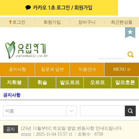
로그인
회원가입
장바구니
최근본상품
공지사항
질문과 답변
이용안내
MENU
지휘봉
휘슬
발도르프
오르프
알프호른
공지사항
[25년 11월부터] 토요일 영업 변동사항 안내드립니다.
공지
2025-11-04 15:57:11
조회수 : 6759