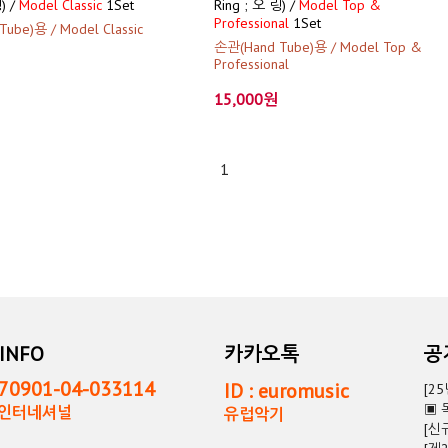
) /
Model Classic
1Set
Ring ; 오 링) /
Model Top &
Professional
1Set
ube)용 / Model Classic
손관(Hand Tube)용 / Model Top &
Professional
15,000원
1
INFO
카카오톡
0901-04-033114
ID : euromusic
[2
▣ 
독인터네셔널
유럽악기
[신