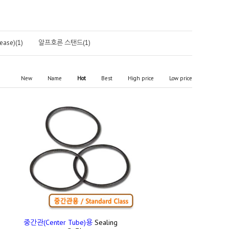
ase)(1)
알프호른 스탠드(1)
New
Name
Hot
Best
High price
Low price
중간관(Center Tube)용
Sealing