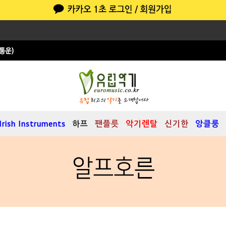
Irish Instruments
하프
팬플릇
악기렌탈
신기한
앙클룽