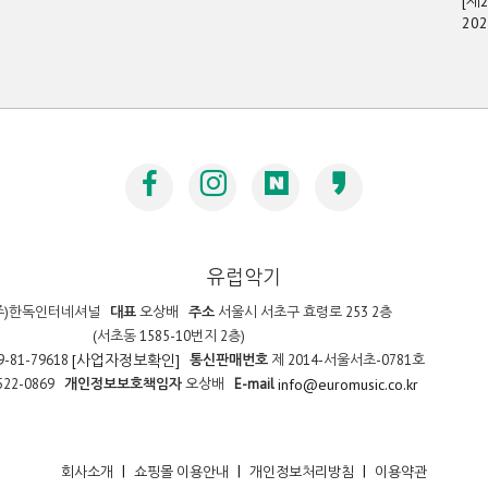
[제
20
유럽악기
주)한독인터네셔널
대표
오상배
주소
서울시 서초구 효령로 253 2층
(서초동 1585-10번지 2층)
9-81-79618
통신판매번호
제 2014-서울서초-0781호
[사업자정보확인]
522-0869
개인정보보호책임자
오상배
E-mail
info@euromusic.co.kr
|
|
|
회사소개
쇼핑몰 이용안내
개인정보처리방침
이용약관