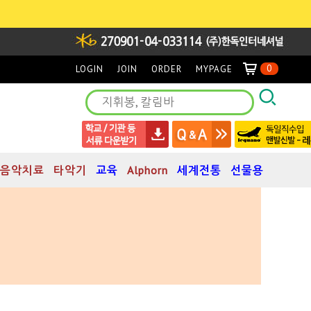
0
LOGIN
JOIN
ORDER
MYPAGE
음악치료
타악기
교육
Alphorn
세계전통
선물용