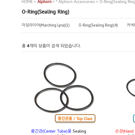
HOME
>
Alphorn
>
* Alphorn Accessories
>
O-Ring(Sealing Ring
O-Ring(Sealing Ring)
마칭라이어(Marching Lyra)(1)
O-Ring(Sealing Ring)(4)
커넥터 
총
4
개의 상품이 검색 되었습니다.
중간관(Center Tube)용
Sealing
손관(Hand 