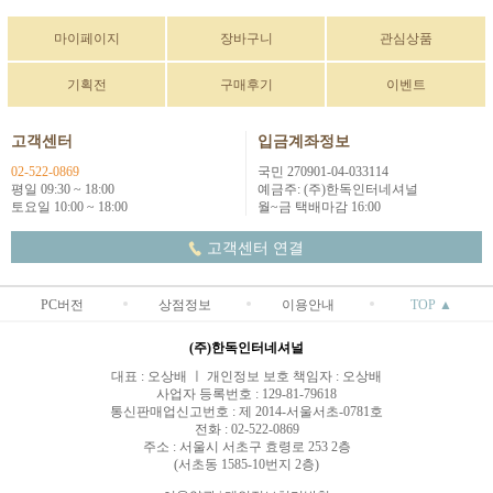
마이페이지
장바구니
관심상품
기획전
구매후기
이벤트
고객센터
입금계좌정보
02-522-0869
국민 270901-04-033114
평일 09:30 ~ 18:00
예금주: (주)한독인터네셔널
토요일 10:00 ~ 18:00
월~금 택배마감 16:00
고객센터 연결
PC버전
상점정보
이용안내
TOP ▲
(주)한독인터네셔널
대표 : 오상배 ㅣ 개인정보 보호 책임자 : 오상배
사업자 등록번호 : 129-81-79618
통신판매업신고번호 : 제 2014-서울서초-0781호
전화 : 02-522-0869
주소 : 서울시 서초구 효령로 253 2층
(서초동 1585-10번지 2층)