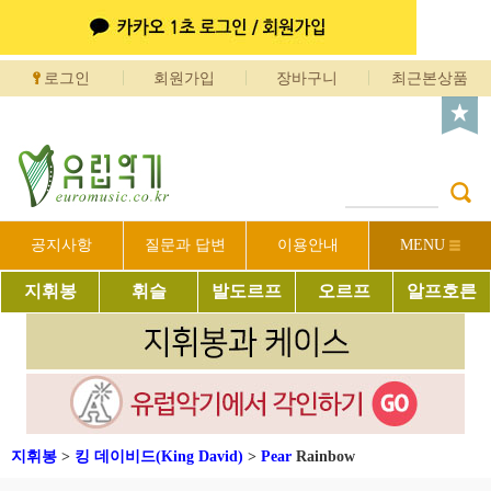
로그인
회원가입
장바구니
최근본상품
공지사항
질문과 답변
이용안내
MENU
지휘봉
휘슬
발도르프
오르프
알프호른
지휘봉
>
킹 데이비드(King David)
>
Pear
Rainbow