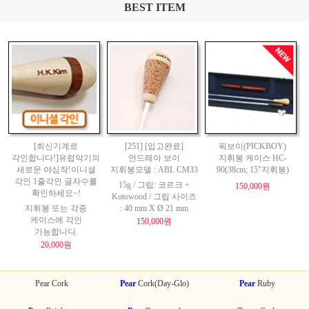
BEST ITEM
[최신기계로
[251] [입고완료]
픽보이(PICKBOY)
각인합니다!]유럽악기의
안드레아 보이
지휘봉 케이스 HC-
새로운 야심작!이니셜
지휘봉모델 : ABL CM33
90(38cm; 15"지휘봉)
각인 1줄각인 글자수를
15g / 그립: 코르크 +
150,000원
확인하세요~!
Kotowood / 그립 사이즈
지휘봉 또는 각종
: 40 mm X Ø 21 mm
케이스에 각인
150,000원
가능합니다.
20,000원
Pear Cork
Pear
Cork(Day-Glo)
Pear
Ruby