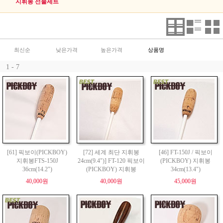
지휘봉 선물세트
최신순
낮은가격
높은가격
상품명
1 - 7
[61] 픽보이(PICKBOY)
[72] 세계 최단 지휘봉
[46] FT-150J / 픽보이
지휘봉FTS-150J
24cm(9.4")] FT-120 픽보이
(PICKBOY) 지휘봉
36cm(14.2")
(PICKBOY) 지휘봉
34cm(13.4")
40,000원
40,000원
45,000원