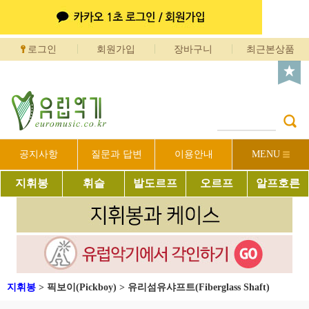
로그인
회원가입
장바구니
최근본상품
공지사항
질문과 답변
이용안내
MENU
지휘봉
휘슬
발도르프
오르프
알프호른
지휘봉
>
픽보이(Pickboy)
>
유리섬유샤프트(Fiberglass Shaft)