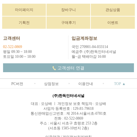
마이페이지
장바구니
관심상품
기획전
구매후기
이벤트
고객센터
입금계좌정보
02-522-0869
국민 270901-04-033114
평일 09:30 ~ 18:00
예금주: (주)한독인터네셔널
토요일 10:00 ~ 18:00
월~금 택배마감 16:00
고객센터 연결
PC버전
상점정보
이용안내
TOP ▲
(주)한독인터네셔널
대표 : 오상배 ㅣ 개인정보 보호 책임자 : 오상배
사업자 등록번호 : 129-81-79618
통신판매업신고번호 : 제 2014-서울서초-0781호
전화 : 02-522-0869
주소 : 서울시 서초구 효령로 253 2층
(서초동 1585-10번지 2층)
이용약관
|
개인정보처리방침