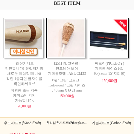
BEST ITEM
[최신기계로
[251] [입고완료]
픽보이(PICKBOY)
각인합니다!]유럽악기의
안드레아 보이
지휘봉 케이스 HC-
새로운 야심작!이니셜
지휘봉모델 : ABL CM33
90(38cm; 15"지휘봉)
각인 1줄각인 글자수를
15g / 그립: 코르크 +
150,000원
확인하세요~!
Kotowood / 그립 사이즈
지휘봉 또는 각종
: 40 mm X Ø 21 mm
케이스에 각인
150,000원
가능합니다.
20,000원
우드샤프트(Wood Shaft)
유리섬유샤프트(Fiberglass Shaft)
카본샤프트(Carbon Shaft)