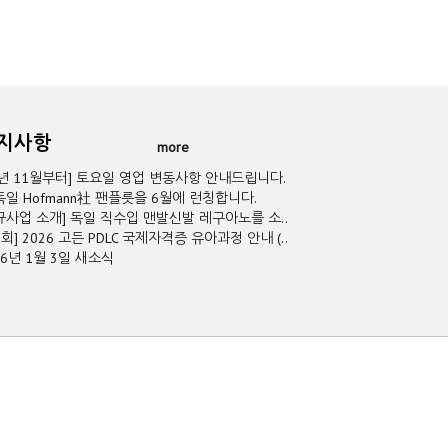
공지사항
more
5년 11월부터] 토요일 영업 변동사항 안내드립니다.
독일 Hofmann社 팬플릇을 6월에 런칭합니다.
규사업 소개] 독일 직수입 맨발신발 레구아노를 소..
2회] 2026 고든 PDLC 국제자격증 유아과정 안내 (..
26년 1월 3일 새소식