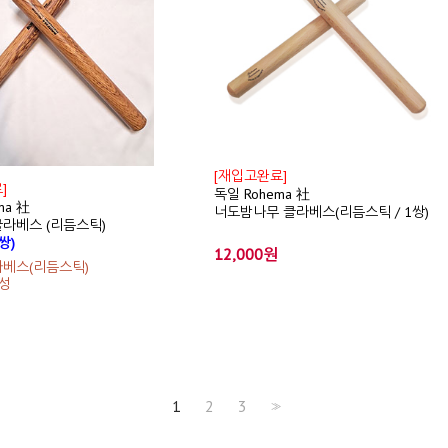
[재입고완료]
]
독일 Rohema 社
ma 社
너도밤나무 클라베스(리듬스틱 / 1쌍)
라베스 (리듬스틱)
쌍)
12,000원
라베스(리듬스틱)
성
1
2
3
>>