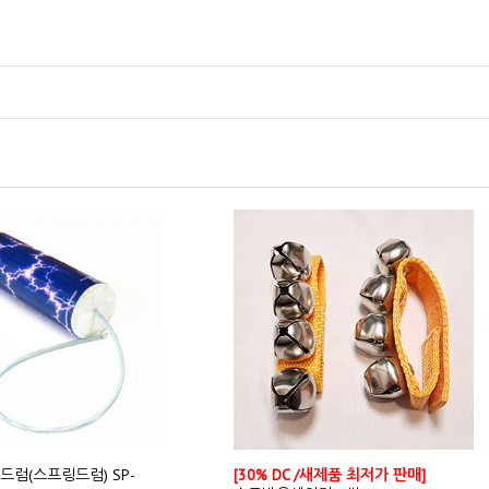
더드럼(스프링드럼) SP-
[30% DC /새제품 최저가 판매]