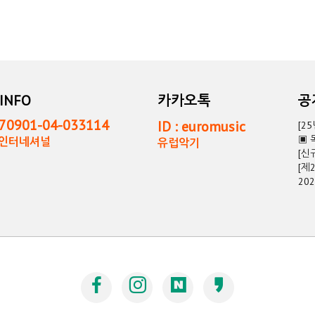
INFO
카카오톡
0901-04-033114
ID : euromusic
[2
▣ 
독인터네셔널
유럽악기
[신
[제
20