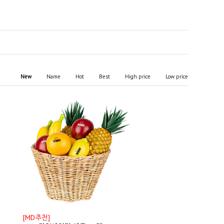
New
Name
Hot
Best
High price
Low price
[MD추천]