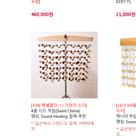
포함
)
0207-TL
460,000원
21,000원
[30% 특별할인~! / 자연의 소리]
[26년 0
4종 시드 차임(Seed Chime)
소리]
명상, Sound-Healing 등에 추천
케나리 차임(K
명상, Soun
** 옵션에서 스탠드도 함께 구매하세
요.
** 옵션에
요.