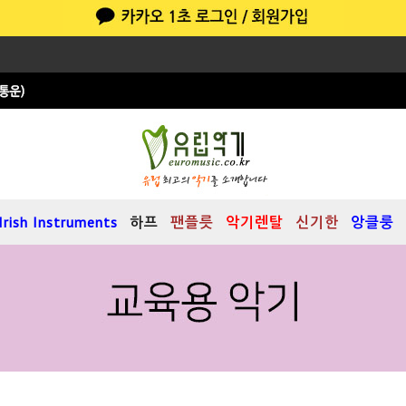
Irish Instruments
하프
팬플릇
악기렌탈
신기한
앙클룽