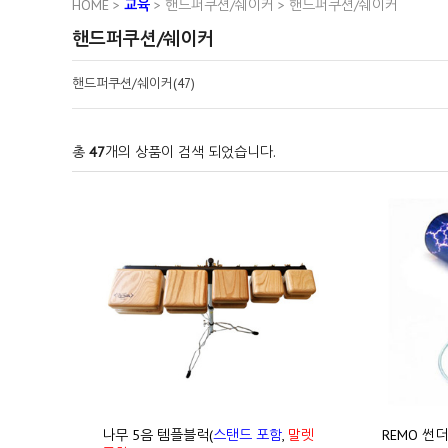
HOME
>
교육
>
핸드퍼쿠션/쉐이커
>
핸드퍼쿠션/쉐이커
핸드퍼쿠션/쉐이커
핸드퍼쿠션/쉐이커(47)
총
47
개의 상품이 검색 되었습니다.
나무 5음 템플블럭(
스탠드 포함
,
말렛
REMO 썬