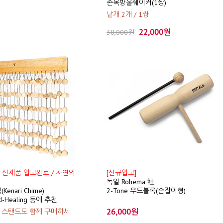
손목방울쉐이커(1쌍)
낱개 2개 / 1쌍
22,000원
30,000원
4월 신제품 입고완료 / 자연의
[신규입고]
독일 Rohema 社
enari Chime)
2-Tone 우드블록(손잡이형)
d-Healing 등에 추천
26,000원
서 스탠드도 함께 구매하세