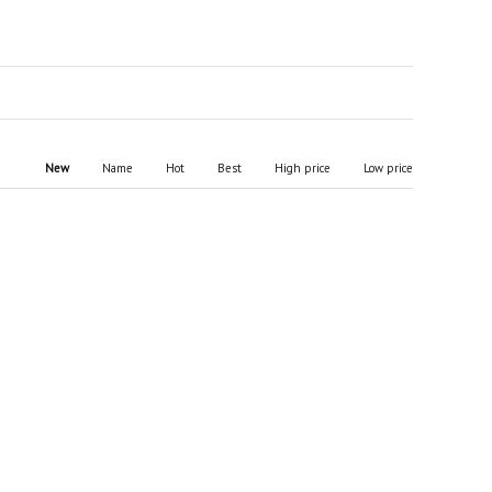
New
Name
Hot
Best
High price
Low price