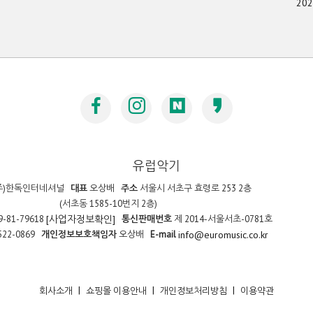
20
유럽악기
주)한독인터네셔널
대표
오상배
주소
서울시 서초구 효령로 253 2층
(서초동 1585-10번지 2층)
9-81-79618
통신판매번호
제 2014-서울서초-0781호
[사업자정보확인]
522-0869
개인정보보호책임자
오상배
E-mail
info@euromusic.co.kr
|
|
|
회사소개
쇼핑몰 이용안내
개인정보처리방침
이용약관