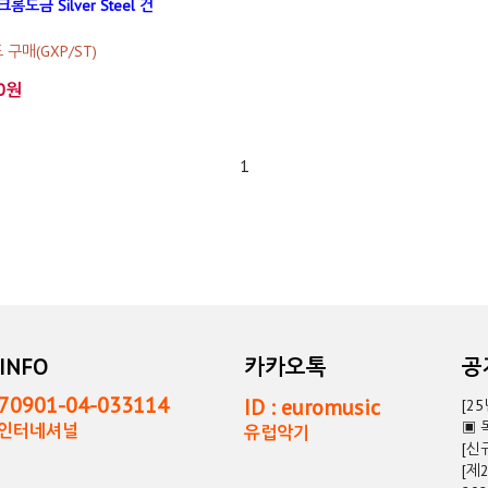
(크롬도금 Silver Steel 건
구매(GXP/ST)
00원
1
INFO
카카오톡
0901-04-033114
ID : euromusic
[2
▣ 
독인터네셔널
유럽악기
[신
[제