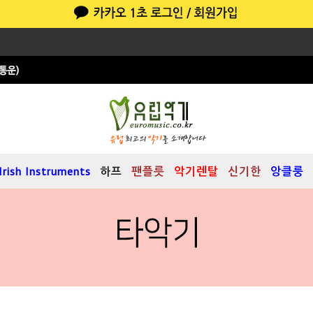
Irish Instruments
하프
팬플릇
악기렌탈
신기한
앙클룽