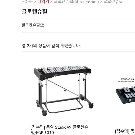
HOME
>
타악기
>
글로켄슈필(Glockenspiel)
>
글로켄슈필
글로켄슈필
글로켄슈필(2)
총
2
개의 상품이 검색 되었습니다.
[직수입] 독일 Studio49 글로켄슈
[직수입] 독
필/RGP 3030