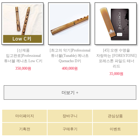
[신제품
[최고의 악기]Professional
[45] 오랜 수명을
입고완료]Professional
튜너블(Tunable) 께나초
자랑하는 [FORESTONE]
튜너블 께나초 Low C키
Quenacho D키
포레스톤 파일드 테너
리드
350,000원
400,000원
35,000원
더보기 +
마이페이지
장바구니
관심상품
기획전
구매후기
이벤트