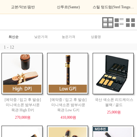
교본/악보/음반
산투르(Santur)
스틸 텅드럼(Steel Tongue Drum)
최신순
낮은가격
높은가격
상품명
1 - 12
[예약중 / 입고 후 발송]
[예약중 / 입고 후 발송]
국산 색소폰 리드케이스
미니색소폰 밤부사푼
미니색소폰 밤부사푼
블랙 / 골드
목관 High D키
목관 Low G키
25,000원
270,000원
410,000원