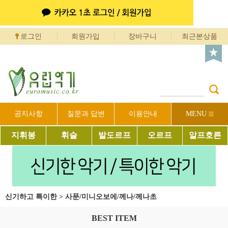
로그인
회원가입
장바구니
최근본상품
공지사항
질문과 답변
이용안내
MENU
지휘봉
휘슬
발도르프
오르프
알프호른
신기하고 특이한
>
사푼/미니오보에/께나/께나초
BEST ITEM