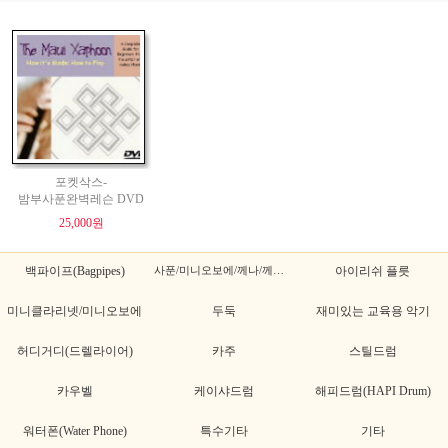
포켓삭스-
밤부사푼완벽레슨 DVD
25,000원
백파이프(Bagpipes)
사푼/미니오보에/께나/께나초
아이리쉬 플릇
미니클라리넷/미니오보에
두둑
재미있는 교육용 악기
허디거디(드렐라이어)
카주
스틸드럼
카우벨
케이샤드럼
해피드럼(HAPI Drum)
워터폰(Water Phone)
특수기타
기타