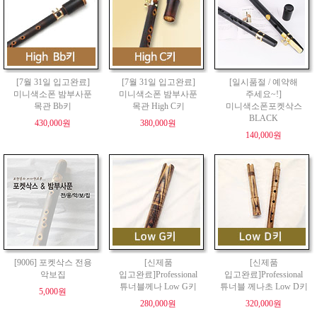
[7월 31일 입고완료]
[7월 31일 입고완료]
[일시품절 / 예약해
미니색소폰 밤부사푼
미니색소폰 밤부사푼
주세요~!]
목관 Bb키
목관 High C키
미니색소폰포켓삭스
BLACK
430,000원
380,000원
140,000원
[9006] 포켓삭스 전용
[신제품
[신제품
악보집
입고완료]Professional
입고완료]Professional
튜너블께나 Low G키
튜너블 께나초 Low D키
5,000원
280,000원
320,000원