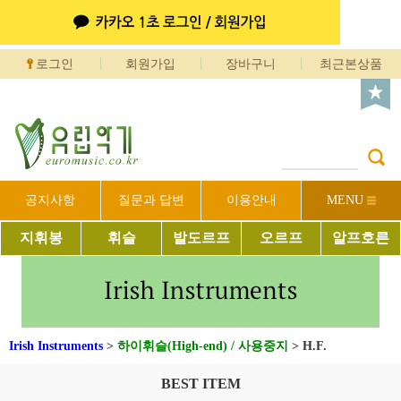
로그인
회원가입
장바구니
최근본상품
공지사항
질문과 답변
이용안내
MENU
지휘봉
휘슬
발도르프
오르프
알프호른
Irish Instruments
>
하이휘슬(High-end) / 사용중지
>
H.F.
BEST ITEM