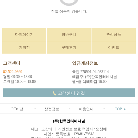
진열 상품이 없습니다.
마이페이지
장바구니
관심상품
기획전
구매후기
이벤트
고객센터
입금계좌정보
02-522-0869
국민 270901-04-033114
평일 09:30 ~ 18:00
예금주: (주)한독인터네셔널
토요일 10:00 ~ 18:00
월~금 택배마감 16:00
고객센터 연결
PC버전
상점정보
이용안내
TOP ▲
(주)한독인터네셔널
대표 : 오상배 ㅣ 개인정보 보호 책임자 : 오상배
사업자 등록번호 : 129-81-79618