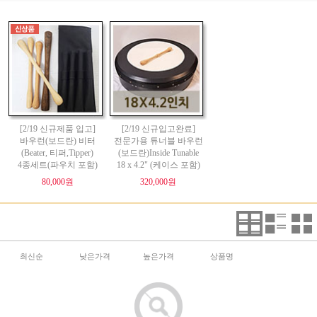
[2/19 신규제품 입고]
[2/19 신규입고완료]
바우런(보드란) 비터
전문가용 튜너블 바우런
(Beater, 티퍼,Tipper)
(보드란)Inside Tunable
4종세트(파우치 포함)
18 x 4.2" (케이스 포함)
80,000원
320,000원
최신순
낮은가격
높은가격
상품명