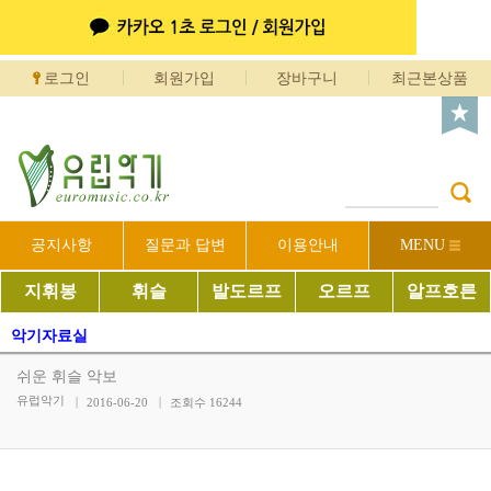
로그인
회원가입
장바구니
최근본상품
공지사항
질문과 답변
이용안내
MENU
지휘봉
휘슬
발도르프
오르프
알프호른
악기자료실
쉬운 휘슬 악보
유럽악기
2016-06-20
조회수
16244