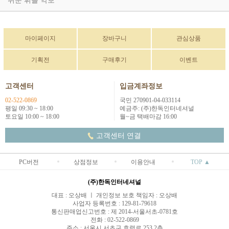
쉬운 휘슬 악보
마이페이지
장바구니
관심상품
기획전
구매후기
이벤트
고객센터
입금계좌정보
02-522-0869
국민 270901-04-033114
평일 09:30 ~ 18:00
예금주: (주)한독인터네셔널
토요일 10:00 ~ 18:00
월~금 택배마감 16:00
고객센터 연결
PC버전
상점정보
이용안내
TOP ▲
(주)한독인터네셔널
대표 : 오상배 ㅣ 개인정보 보호 책임자 : 오상배
사업자 등록번호 : 129-81-79618
통신판매업신고번호 : 제 2014-서울서초-0781호
전화 : 02-522-0869
주소 : 서울시 서초구 효령로 253 2층