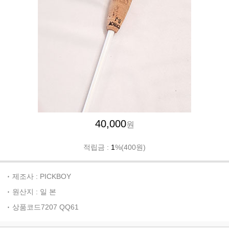
40,000
원
적립금 :
1
%(400원)
제조사 : PICKBOY
원산지 : 일 본
상품코드7207 QQ61