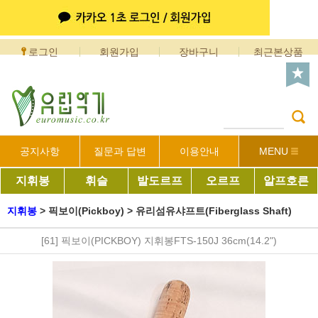
로그인
회원가입
장바구니
최근본상품
공지사항
질문과 답변
이용안내
MENU
지휘봉
휘슬
발도르프
오르프
알프호른
지휘봉
>
픽보이(Pickboy)
>
유리섬유샤프트(Fiberglass Shaft)
[61] 픽보이(PICKBOY) 지휘봉FTS-150J 36cm(14.2")