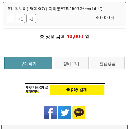
[61] 픽보이(PICKBOY) 지휘봉
FTS-150J
36cm(14.2")
40,000
원
+1
-1
40,000
총 상품 금액
원
구매하기
장바구니
관심상품