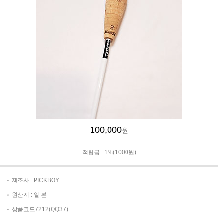
100,000
원
적립금 :
1
%(1000원)
제조사 : PICKBOY
원산지 : 일 본
상품코드7212(QQ37)