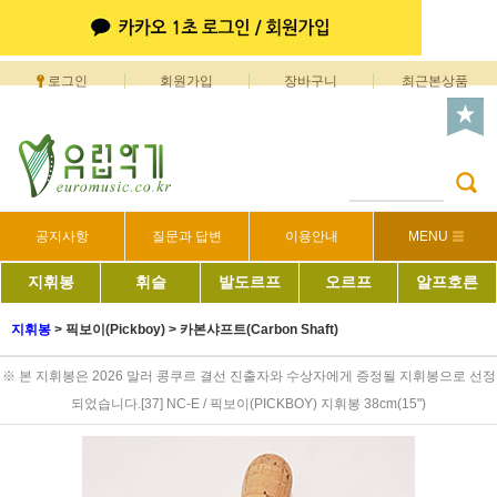
로그인
회원가입
장바구니
최근본상품
공지사항
질문과 답변
이용안내
MENU
지휘봉
휘슬
발도르프
오르프
알프호른
지휘봉
>
픽보이(Pickboy)
>
카본샤프트(Carbon Shaft)
※ 본 지휘봉은 2026 말러 콩쿠르 결선 진출자와 수상자에게 증정될 지휘봉으로 선정
되었습니다.[37] NC-E / 픽보이(PICKBOY) 지휘봉 38cm(15")