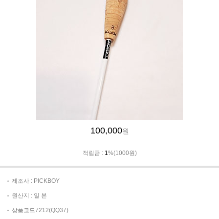
100,000
원
적립금 :
1
%(1000원)
제조사 : PICKBOY
원산지 : 일 본
상품코드7212(QQ37)