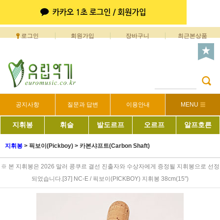
로그인
회원가입
장바구니
최근본상품
공지사항
질문과 답변
이용안내
MENU
지휘봉
휘슬
발도르프
오르프
알프호른
지휘봉
>
픽보이(Pickboy)
>
카본샤프트(Carbon Shaft)
※ 본 지휘봉은 2026 말러 콩쿠르 결선 진출자와 수상자에게 증정될 지휘봉으로 선정
되었습니다.[37] NC-E / 픽보이(PICKBOY) 지휘봉 38cm(15")