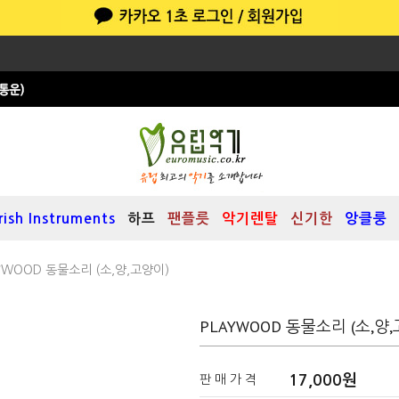
Irish Instruments
하프
팬플릇
악기렌탈
신기한
앙클룽
AYWOOD 동물소리 (소,양,고양이)
PLAYWOOD 동물소리 (소,양
17,000원
판 매 가 격