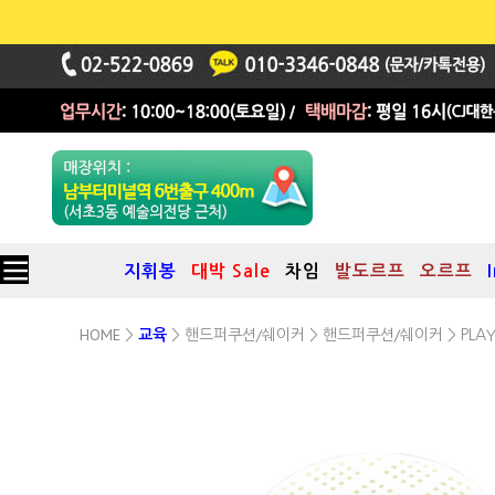
지휘봉
대박 Sale
차임
발도르프
오르프
HOME
핸드퍼쿠션/쉐이커
핸드퍼쿠션/쉐이커
>
교육
>
>
> PL