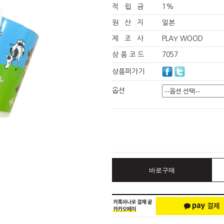
적 립 금
1%
원 산 지
일본
제 조 사
PLAY WOOD
상 품 코 드
7057
상품퍼가기
옵션
바로구매