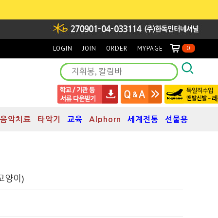
LOGIN
JOIN
ORDER
MYPAGE
0
음악치료
타악기
교육
Alphorn
세계전통
선물용
,고양이)