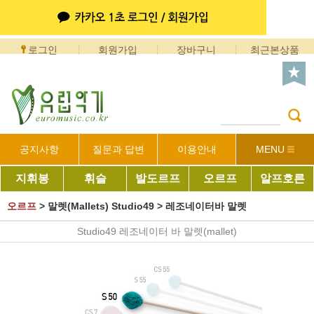
로그인
회원가입
장바구니
최근본상품
공지사항
질문과 답변
이용안내
MENU
지휘봉
휘슬
발도르프
오르프
알프호른
오르프
>
말렛(Mallets) Studio49
>
레조네이터바 말렛
Studio49 레조네이터 바 말렛(mallet)