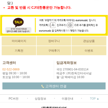
담.)
교환 및 반품 시 CJ대한통운만 가능합니다.
마이페이지
장바구니
관심상품
기획전
구매후기
이벤트
고객센터
입금계좌정보
02-522-0869
국민 270901-04-033114
평일 09:30 ~ 18:00
예금주: (주)한독인터네셔널
토요일 10:00 ~ 18:00
월~금 택배마감 16:00
고객센터 연결
PC버전
상점정보
이용안내
TOP ▲
(주)한독인터네셔널