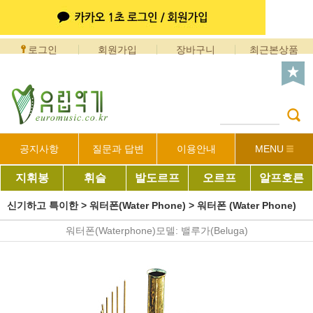
로그인
회원가입
장바구니
최근본상품
공지사항
질문과 답변
이용안내
MENU
지휘봉
휘슬
발도르프
오르프
알프호른
신기하고 특이한
>
워터폰(Water Phone)
>
워터폰 (Water Phone)
워터폰(Waterphone)모델: 밸루가(Beluga)