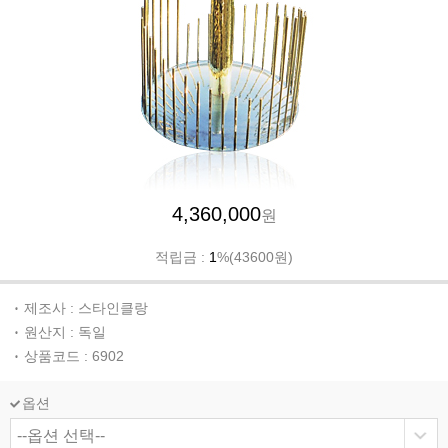
4,360,000
원
적립금 :
1
%(43600원)
제조사 : 스타인클랑
원산지 : 독일
상품코드 : 6902
옵션