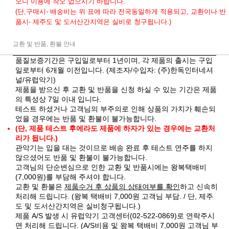
오니 이용에 착오 없으시기 바랍니다.
(단,구매시- 배송비는 위 표에 따라 전국동일하게 적용되고, 교환이나 반
품시- 제주도 및 도서산간지역은 실비로 청구됩니다.)
교환 및 반품, 환불 안내
품질보증기간은 구입일로부터 1년이며, 각 제품의 출시는 구입
일로부터 6개월 이전입니다. (제조자/수입자: (주)한독인터네셔
널/유럽악기)
제품을 받으신 후 교환 및 반품을 신청 하실 수 있는 기간은 제품
의 특성상 7일 이내 입니다.
테스트 하셨거나 고객님의 부주의로 인해 상품의 가치가 훼손되
었을 경우에는 반품 및 환불이 불가능합니다.
(단, 제품 테스트 후에라도 제품에 하자가 있는 경우에는 교환처
리가 됩니다.)
관악기는 입을 대는 것이므로 배송 완료 후 테스트 연주를 하지
않으셨어도 반품 및 환불이 불가능합니다.
고객님의 단순변심으로 인한 교환 및 반품시에는 왕복택배비
(7,000원)를 부담해 주셔야 합니다.
교환 및 환불은
제품수거 후 상품의 상태여부를 확인
하고 신속히
처리해 드립니다. (왕복 택배비 7,000원 고객님 부담. / 단, 제주
도 및 도서산간지역은 실비청구됩니다.)
제품 A/S 발생 시 유럽악기 고객센터(02-522-0869)로 연락주시
면 처리해 드립니다. (A/S비용 및 왕복 택배비 7,000원 고객님 부