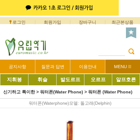
로그인
회원가입
장바구니
최근본상품
공지사항
질문과 답변
이용안내
MENU
지휘봉
휘슬
발도르프
오르프
알프호른
신기하고 특이한
>
워터폰(Water Phone)
>
워터폰 (Water Phone)
워터폰(Waterphone)모델: 돌고래(Delphin)