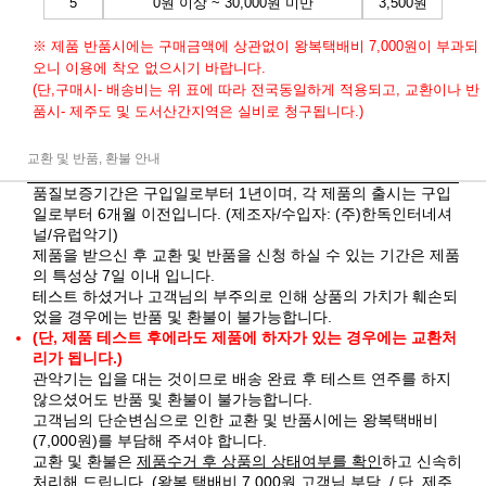
5
0원 이상 ~ 30,000원 미만
3,500원
※ 제품 반품시에는 구매금액에 상관없이 왕복택배비 7,000원이 부과되
오니 이용에 착오 없으시기 바랍니다.
(단,구매시- 배송비는 위 표에 따라 전국동일하게 적용되고, 교환이나 반
품시- 제주도 및 도서산간지역은 실비로 청구됩니다.)
교환 및 반품, 환불 안내
품질보증기간은 구입일로부터 1년이며, 각 제품의 출시는 구입
일로부터 6개월 이전입니다. (제조자/수입자: (주)한독인터네셔
널/유럽악기)
제품을 받으신 후 교환 및 반품을 신청 하실 수 있는 기간은 제품
의 특성상 7일 이내 입니다.
테스트 하셨거나 고객님의 부주의로 인해 상품의 가치가 훼손되
었을 경우에는 반품 및 환불이 불가능합니다.
(단, 제품 테스트 후에라도 제품에 하자가 있는 경우에는 교환처
리가 됩니다.)
관악기는 입을 대는 것이므로 배송 완료 후 테스트 연주를 하지
않으셨어도 반품 및 환불이 불가능합니다.
고객님의 단순변심으로 인한 교환 및 반품시에는 왕복택배비
(7,000원)를 부담해 주셔야 합니다.
교환 및 환불은
제품수거 후 상품의 상태여부를 확인
하고 신속히
처리해 드립니다. (왕복 택배비 7,000원 고객님 부담. / 단, 제주