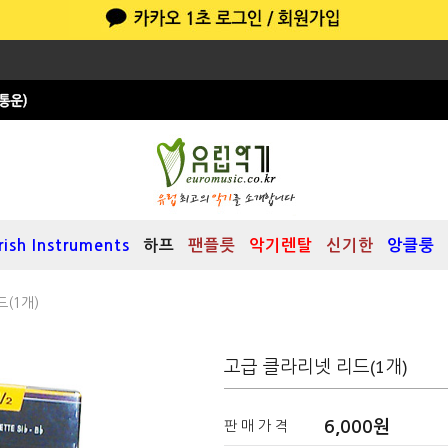
Irish Instruments
하프
팬플릇
악기렌탈
신기한
앙클룽
(1개)
고급 클라리넷 리드(1개)
6,000원
판 매 가 격