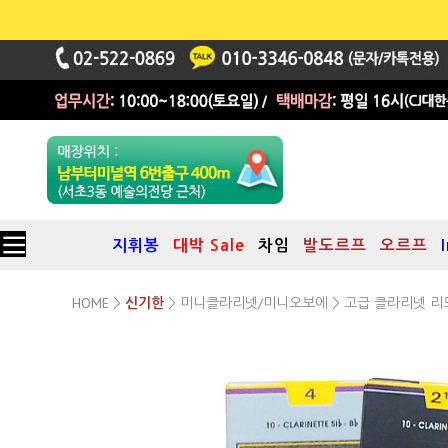
지휘봉
대박 Sale
차임
발도르프
오르프
HOME
미니클라리넷/미니오보에
>
신기한
>
> 고급 클라리넷 리드