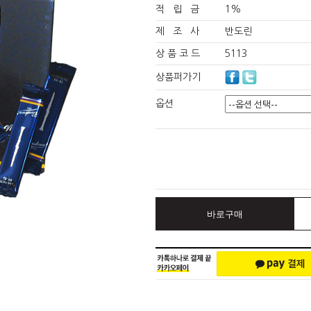
적 립 금
1%
제 조 사
반도린
상 품 코 드
5113
상품퍼가기
옵션
바로구매