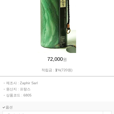
72,000
원
적립금 :
1
%(720원)
제조사 : Zaphir Sarl
원산지 : 프랑스
상품코드 : 6805
옵션