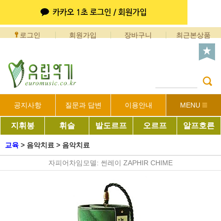
로그인
회원가입
장바구니
최근본상품
공지사항
질문과 답변
이용안내
MENU
지휘봉
휘슬
발도르프
오르프
알프호른
교육
>
음악치료
>
음악치료
자피어차임모델: 썬레이 ZAPHIR CHIME