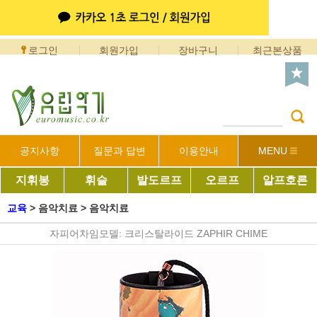
로그인
회원가입
장바구니
최근본상품
공지사항
질문과 답변
이용안내
MENU
지휘봉
휘슬
발도르프
오르프
알프호른
교육
>
음악치료
>
음악치료
자피어차임모델: 크리스탈라이드 ZAPHIR CHIME