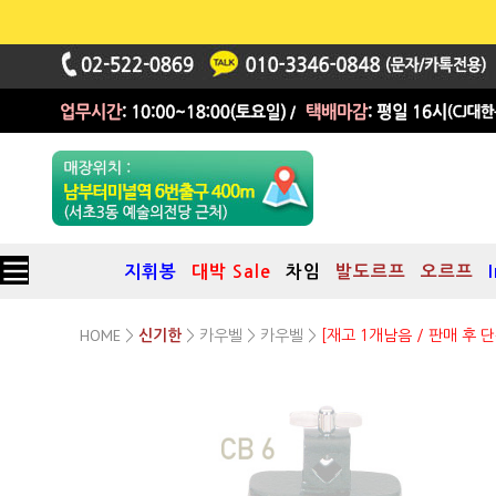
지휘봉
대박 Sale
차임
발도르프
오르프
HOME
카우벨
카우벨
>
신기한
>
>
>
[재고 1개남음 / 판매 후 단
Studio 49 교육용 카우벨
모델:CB 4