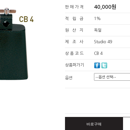
40,000원
판 매 가 격
적 립 금
1%
원 산 지
독일
제 조 사
Studio 49
상 품 코 드
CB 4
상품퍼가기
옵션
바로구매