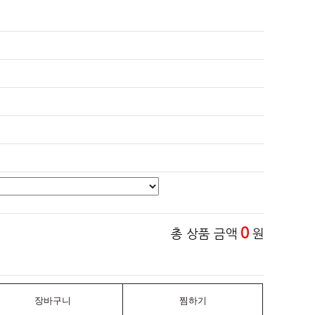
0
총 상품 금액
원
장바구니
찜하기