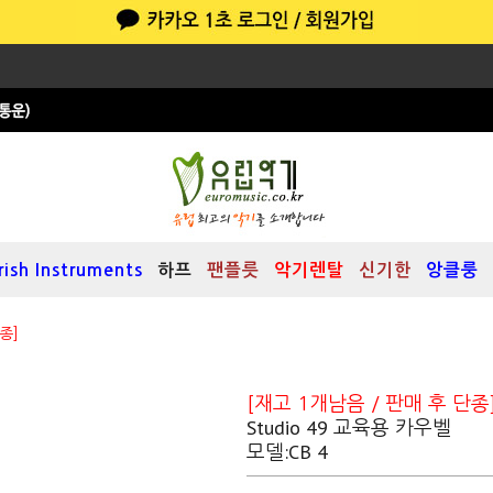
Irish Instruments
하프
팬플릇
악기렌탈
신기한
앙클룽
종]
[재고 1개남음 / 판매 후 단종
Studio 49 교육용 카우벨
모델:CB 4