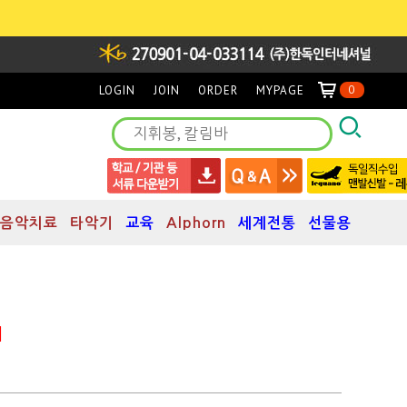
LOGIN
JOIN
ORDER
MYPAGE
0
음악치료
타악기
교육
Alphorn
세계전통
선물용
]