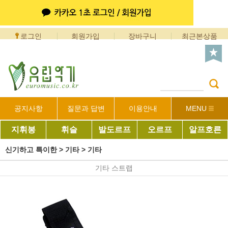
로그인
회원가입
장바구니
최근본상품
공지사항
질문과 답변
이용안내
MENU
지휘봉
휘슬
발도르프
오르프
알프호른
신기하고 특이한
>
기타
>
기타
기타 스트랩