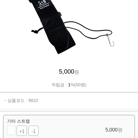
5,000
원
적립금 :
1
%(50원)
상품코드 : 9022
기타 스트랩
5,000
원
+1
-1