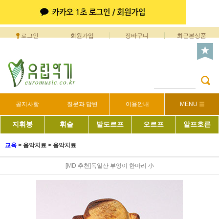
로그인
회원가입
장바구니
최근본상품
공지사항
질문과 답변
이용안내
MENU
지휘봉
휘슬
발도르프
오르프
알프호른
교육
>
음악치료
>
음악치료
[MD 추천]독일산 부엉이 한마리 小