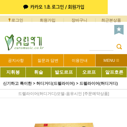
로그인
회원가입
장바구니
최근본상품
공지사항
질문과 답변
이용안내
MENU
지휘봉
휘슬
발도르프
오르프
알프호른
신기하고 특이한
>
허디거디(드렐라이어)
>
드렐라이어(허디거디)
드렐라이어(허디거디)모델-음유시인 [주문예약상품]