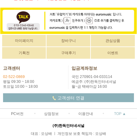
마이페이지
장바구니
관심상품
기획전
구매후기
이벤트
고객센터
입금계좌정보
02-522-0869
국민 270901-04-033114
평일 09:30 ~ 18:00
예금주: (주)한독인터네셔널
토요일 10:00 ~ 18:00
월~금 택배마감 16:00
고객센터 연결
PC버전
상점정보
이용안내
TOP ▲
(주)한독인터네셔널
대표 : 오상배 ㅣ 개인정보 보호 책임자 : 오상배