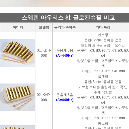
ㆍ 스웨덴 아우리스 社 글로켄슈필 비교
이미지
모델명
음역과 주파수
기타 특징
커브형
음판(Bar)에 음이름 있음
일반형 보다는 울림이 오래감
01. KDH-
온음계 8음
음구성 :
c3, d3, e3, f3, g3, a3, h3,
008
(A=440Hz)
c4
말렛 1쌍 포함 : 고무말렛 + 나무말
렛
사이즈 : 232 X 105 X 40 mm
플랫형
음판(Bar)에 음이름 있음
커브형 보다는 울림이 짧아 곡 연
주에 적합함
02. KAD-
온음계 8음
음구성 :
c3, d3, e3, f3, g3, a3, h3,
008
(A=440Hz)
c4
말렛 1쌍 포함 : 고무말렛 + 나무말
렛
사이즈 : 230 X 122 X 32 mm
커브형
음판(Bar)에 음이름 있음