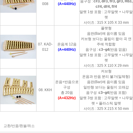
음구성 :
c#3, d#3, f#3, g#3, Hb3,
008
(A=440Hz)
c#4, d#4, f#4
말렛 1쌍 포함 : 고무말렛 + 나무말
렛
사이즈 : 315 X 105 X 33 mm
플랫형
음판(Bar)에 음이름 있음
커브형 보다는 울림이 짧아 곡 연
07. KAD-
온음계 12음
주에 적합함
012
(A=440Hz)
음구성 :
c3~g4
(반음 없음)
말렛 1쌍 포함 : 고무말렛 + 나무말
렛
사이즈 : 325 X 110 X 29 mm
커브형
온음과 반음 분리 불가(일체형)
온음+반음으로
음판(Bar)에 음이름 있음
구성
일반형 보다는 울림이 오래감
08. KKH
총 20음
음구성 :
c3~g4
(반음 포함)
(A=432Hz)
말렛 3쌍 포함 : 고무말렛 + 나무말
렛 + 플라스틱 말렛
사이즈 : 325 X 215 X 50 mm
교환/반품/환불/취소