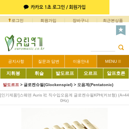
로그인
회원가입
장바구니
최근본상품
공지사항
질문과 답변
이용안내
MENU
지휘봉
휘슬
발도르프
오르프
알프호른
발도르프
>
글로켄슈필(Glockenspiel)
>
오음계(Pentatonic)
[인기제품!]스웨덴 Auris 社 직수입오음계 글로켄슈필KPH(커브형) (A=44
0Hz)