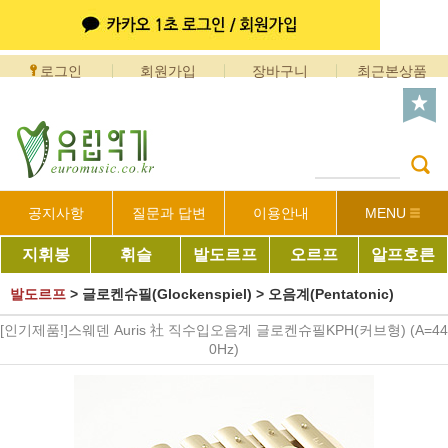
로그인
회원가입
장바구니
최근본상품
공지사항
질문과 답변
이용안내
MENU
지휘봉
휘슬
발도르프
오르프
알프호른
발도르프
>
글로켄슈필(Glockenspiel)
>
오음계(Pentatonic)
[인기제품!]스웨덴 Auris 社 직수입오음계 글로켄슈필KPH(커브형) (A=44
0Hz)