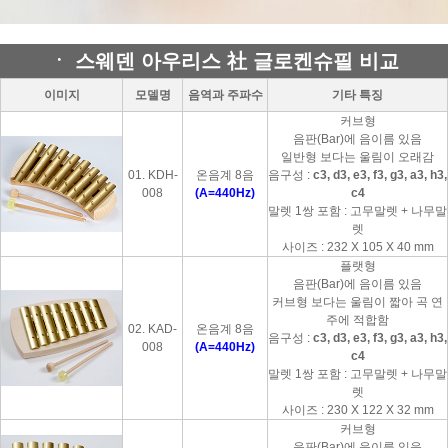
ㆍ 스웨덴 아우리스 社 글로켄슈필 비교
이미지
모델명
음역과 주파수
기타 특징
커브형
음판(Bar)에 음이름 있음
일반형 보다는 울림이 오래감
01. KDH-
온음계 8음
음구성 :
c3, d3, e3, f3, g3, a3, h3,
008
(A=440Hz)
c4
말렛 1쌍 포함 : 고무말렛 + 나무말
렛
사이즈 : 232 X 105 X 40 mm
플랫형
음판(Bar)에 음이름 있음
커브형 보다는 울림이 짧아 곡 연
주에 적합함
02. KAD-
온음계 8음
음구성 :
c3, d3, e3, f3, g3, a3, h3,
008
(A=440Hz)
c4
말렛 1쌍 포함 : 고무말렛 + 나무말
렛
사이즈 : 230 X 122 X 32 mm
커브형
음판(Bar)에 음이름 있음