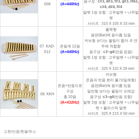
음구성 :
c#3, d#3, f#3, g#3, Hb3,
008
(A=440Hz)
c#4, d#4, f#4
말렛 1쌍 포함 : 고무말렛 + 나무말
렛
사이즈 : 315 X 105 X 33 mm
플랫형
음판(Bar)에 음이름 있음
커브형 보다는 울림이 짧아 곡 연
07. KAD-
온음계 12음
주에 적합함
012
(A=440Hz)
음구성 :
c3~g4
(반음 없음)
말렛 1쌍 포함 : 고무말렛 + 나무말
렛
사이즈 : 325 X 110 X 29 mm
커브형
온음과 반음 분리 불가(일체형)
온음+반음으로
음판(Bar)에 음이름 있음
구성
일반형 보다는 울림이 오래감
08. KKH
총 20음
음구성 :
c3~g4
(반음 포함)
(A=432Hz)
말렛 3쌍 포함 : 고무말렛 + 나무말
렛 + 플라스틱 말렛
사이즈 : 325 X 215 X 50 mm
교환/반품/환불/취소