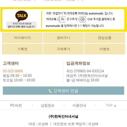
마이페이지
장바구니
관심상품
기획전
구매후기
이벤트
고객센터
입금계좌정보
02-522-0869
국민 270901-04-033114
평일 09:30 ~ 18:00
예금주: (주)한독인터네셔널
토요일 10:00 ~ 18:00
월~금 택배마감 16:00
고객센터 연결
PC버전
상점정보
이용안내
TOP ▲
(주)한독인터네셔널
대표 : 오상배 ㅣ 개인정보 보호 책임자 : 오상배