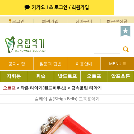
로그인
회원가입
장바구니
최근본상품
공지사항
질문과 답변
이용안내
MENU
지휘봉
휘슬
발도르프
오르프
알프호른
오르프
>
작은 타악기(핸드퍼쿠션)
>
금속울림 타악기
슬레이 벨(Sleigh Bells) 교육용악기