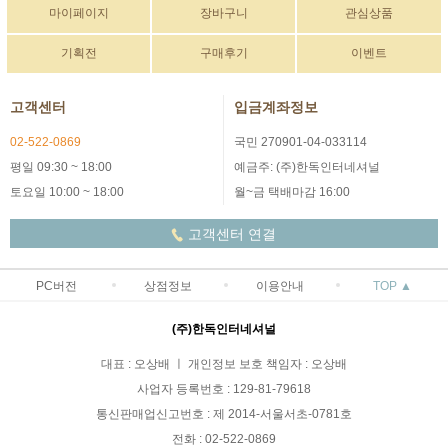
마이페이지
장바구니
관심상품
기획전
구매후기
이벤트
고객센터
입금계좌정보
02-522-0869
국민 270901-04-033114
평일 09:30 ~ 18:00
예금주: (주)한독인터네셔널
토요일 10:00 ~ 18:00
월~금 택배마감 16:00
고객센터 연결
PC버전
상점정보
이용안내
TOP ▲
(주)한독인터네셔널
대표 : 오상배 ㅣ 개인정보 보호 책임자 : 오상배
사업자 등록번호 : 129-81-79618
통신판매업신고번호 : 제 2014-서울서초-0781호
전화 : 02-522-0869