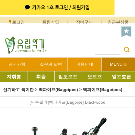
로그인
회원가입
장바구니
최근본상품
공지사항
질문과 답변
이용안내
MENU
지휘봉
휘슬
발도르프
오르프
알프호른
신기하고 특이한
>
백파이프(Bagpipes)
>
백파이프(Bagpipes)
[연주불가]백파이프[Bagpipe] Blackwood