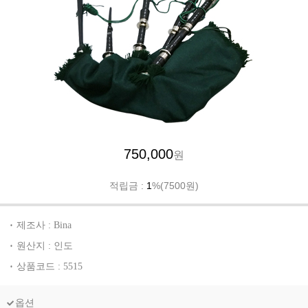
750,000
원
적립금 :
1
%(7500원)
제조사 : Bina
원산지 : 인도
상품코드 : 5515
옵션