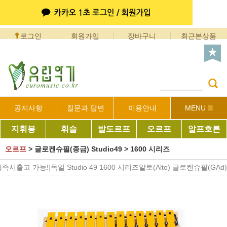
로그인
회원가입
장바구니
최근본상품
공지사항
질문과 답변
이용안내
MENU
지휘봉
휘슬
발도르프
오르프
알프호른
오르프
>
글로켄슈필(종금) Studio49
>
1600 시리즈
[즉시출고 가능!]독일 Studio 49 1600 시리즈알토(Alto) 글로켄슈필(GAd)