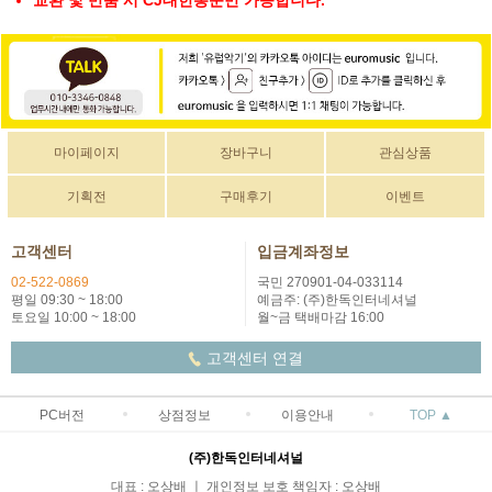
마이페이지
장바구니
관심상품
기획전
구매후기
이벤트
고객센터
입금계좌정보
02-522-0869
국민 270901-04-033114
평일 09:30 ~ 18:00
예금주: (주)한독인터네셔널
토요일 10:00 ~ 18:00
월~금 택배마감 16:00
고객센터 연결
PC버전
상점정보
이용안내
TOP ▲
(주)한독인터네셔널
대표 : 오상배 ㅣ 개인정보 보호 책임자 : 오상배