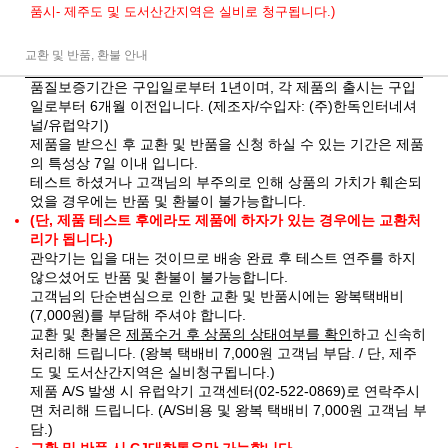
품시- 제주도 및 도서산간지역은 실비로 청구됩니다.)
교환 및 반품, 환불 안내
품질보증기간은 구입일로부터 1년이며, 각 제품의 출시는 구입
일로부터 6개월 이전입니다. (제조자/수입자: (주)한독인터네셔
널/유럽악기)
제품을 받으신 후 교환 및 반품을 신청 하실 수 있는 기간은 제품
의 특성상 7일 이내 입니다.
테스트 하셨거나 고객님의 부주의로 인해 상품의 가치가 훼손되
었을 경우에는 반품 및 환불이 불가능합니다.
(단, 제품 테스트 후에라도 제품에 하자가 있는 경우에는 교환처
리가 됩니다.)
관악기는 입을 대는 것이므로 배송 완료 후 테스트 연주를 하지
않으셨어도 반품 및 환불이 불가능합니다.
고객님의 단순변심으로 인한 교환 및 반품시에는 왕복택배비
(7,000원)를 부담해 주셔야 합니다.
교환 및 환불은
제품수거 후 상품의 상태여부를 확인
하고 신속히
처리해 드립니다. (왕복 택배비 7,000원 고객님 부담. / 단, 제주
도 및 도서산간지역은 실비청구됩니다.)
제품 A/S 발생 시 유럽악기 고객센터(02-522-0869)로 연락주시
면 처리해 드립니다. (A/S비용 및 왕복 택배비 7,000원 고객님 부
담.)
교환 및 반품 시 CJ대한통운만 가능합니다.