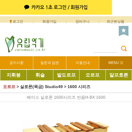
로그인
회원가입
장바구니
최근본상품
공지사항
질문과 답변
이용안내
MENU
지휘봉
휘슬
발도르프
오르프
알프호른
오르프
>
실로폰(목금) Studio49
>
1600 시리즈
베이스 실로폰 1600시리즈 반음H-BX 1600