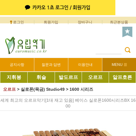
로그인
회원가입
장바구니
최근본상품
공지사항
질문과 답변
이용안내
MENU
지휘봉
휘슬
발도르프
오르프
알프호른
오르프
>
실로폰(목금) Studio49
>
1600 시리즈
세계 최고의 오르프악기[1대 재고 있음] 베이스 실로폰1600시리즈BX 16
00