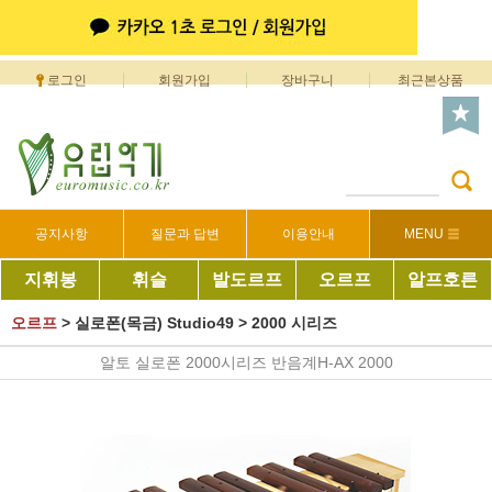
로그인
회원가입
장바구니
최근본상품
공지사항
질문과 답변
이용안내
MENU
지휘봉
휘슬
발도르프
오르프
알프호른
오르프
>
실로폰(목금) Studio49
>
2000 시리즈
알토 실로폰 2000시리즈 반음계H-AX 2000