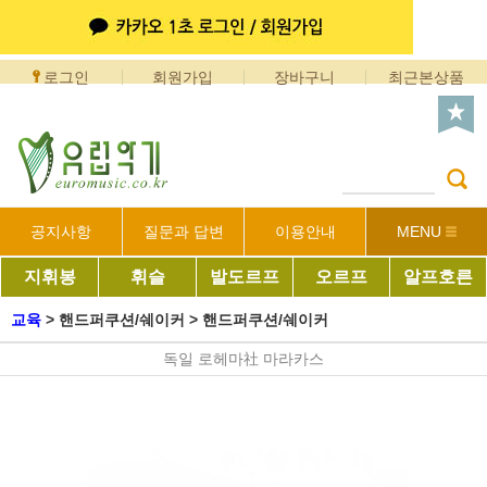
로그인
회원가입
장바구니
최근본상품
공지사항
질문과 답변
이용안내
MENU
지휘봉
휘슬
발도르프
오르프
알프호른
교육
>
핸드퍼쿠션/쉐이커
>
핸드퍼쿠션/쉐이커
독일 로헤마社 마라카스