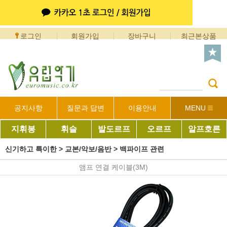
로그인
회원가입
장바구니
최근본상품
공지사항
질문과 답변
이용안내
MENU
지휘봉
휘슬
발도르프
오르프
알프호른
신기하고 특이한
>
교본/악보/음반
>
백파이프 관련
앰프 연결 케이블(3M)