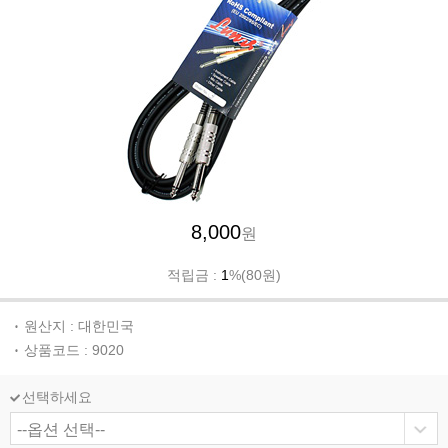
8,000
원
적립금 :
1
%(80원)
원산지 : 대한민국
상품코드 : 9020
선택하세요