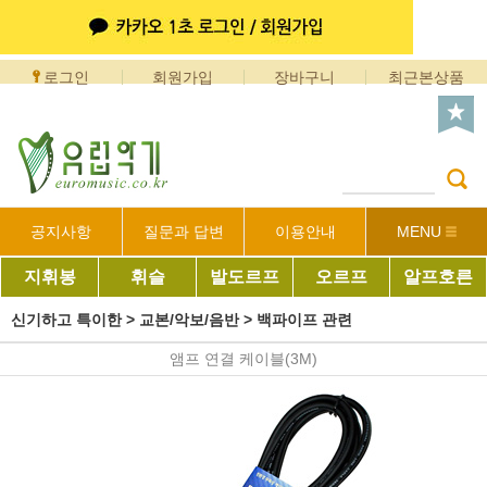
로그인
회원가입
장바구니
최근본상품
공지사항
질문과 답변
이용안내
MENU
지휘봉
휘슬
발도르프
오르프
알프호른
신기하고 특이한
>
교본/악보/음반
>
백파이프 관련
앰프 연결 케이블(3M)