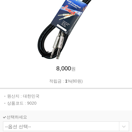
8,000
원
적립금 :
1
%(80원)
원산지 : 대한민국
상품코드 : 9020
선택하세요