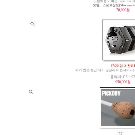
깃털처럼 가벼운 Premium
모델 : 스포르잔도(Sforzando)
70,000원
[7/20 입고 완료]
30키 입문/중급 잭키 잉글리쉬 콘서티나(Jackie 
음역대: G3 ~ C
950,000원
[79]