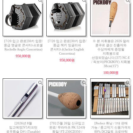
[7/20 입고 완료]30키 입문/
[7/20 입고 완료]30키 입문/
※ 본 지휘봉은 2026 말러
중급 앵글로 콘서티나(로셸
중급 잭키 잉글리쉬
콩쿠르 결선 진출자와
Rochelle Anglo Concertina)
콘서티나(Jackie English
수상자에게 증정될
Concertina)
지휘봉으로
950,000원
선정되었습니다.[37] NC-E
950,000원
/ 픽보이(PICKBOY) 지휘봉
38cm(15")
100,000원
[2026년 8월
[79] [5월 26일 신규입고
[Perfect 튜닝 / 1대 판매
입고예정]V5치프턴
완료/ 무라마츠 PK 524와
가능 / 중고악기 신품가격의
로우휘슬 D키 (Tunable)
동일/ FT-250CD350 /
80% DC]알토 크로마틱