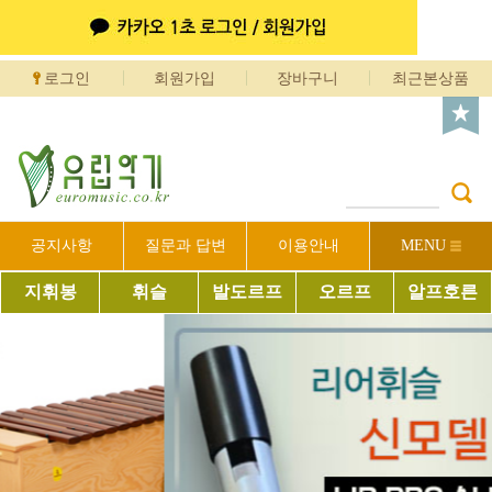
로그인
회원가입
장바구니
최근본상품
공지사항
질문과 답변
이용안내
MENU
지휘봉
휘슬
발도르프
오르프
알프호른