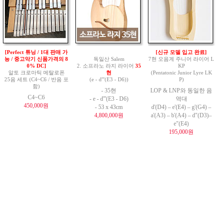
[Perfect 튜닝 / 1대 판매 가
[신규 모델 입고 완료]
능 / 중고악기 신품가격의 8
독일산 Salem
7현 오음계 주니어 라이어 L
0% DC]
2. 소프라노 라지 라이어
35
KP
알토 크로마틱 메탈로폰
현
(Pentatonic Junior Lyre LK
25음 세트 (C4~C6 / 반음 포
(e - d'''(E3 - D6))
P)
함)
- 35현
LOP & LNP와 동일한 음
C4~C6
- e - d'''(E3 - D6)
역대
450,000원
- 53 x 43cm
d'(D4) – e'(E4) – g'(G4) –
4,800,000원
a'(A3) – b'(A4) – d"(D3)–
e"(E4)
195,000원