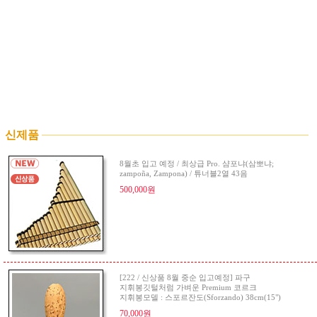
신제품
8월초 입고 예정 / 최상급 Pro. 샴포냐(삼뽀냐;
zampoña, Zampona) / 튜너블2열 43음
500,000원
[222 / 신상품 8월 중순 입고예정] 파구
지휘봉깃털처럼 가벼운 Premium 코르크
지휘봉모델 : 스포르잔도(Sforzando) 38cm(15")
70,000원