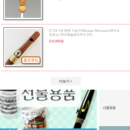
[[7/28 1대 판매 가능!]!]Musique Morneaux(뮤지끄
모르노) 하이휘슬로즈우드 D키
610,000원
더보기
선물용품