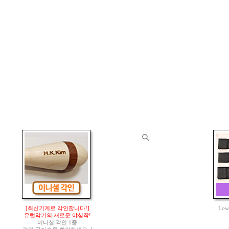
[최신기계로 각인합니다!]
Lo
유럽악기의 새로운 야심작!
이니셜 각인 1줄