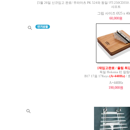
[5월 26일 신규입고 완료/ 무라마츠 PK 524와 동일/ FT-250CD350 / 
샤프트
그립 사이즈 Ø25 x 4
60,000원
[재입고완료 / 울림 최강
독일 Hokema 社 칼
B17 17음 17Keys
(A=440Hz)
/ 
A=440Hz
190,000원