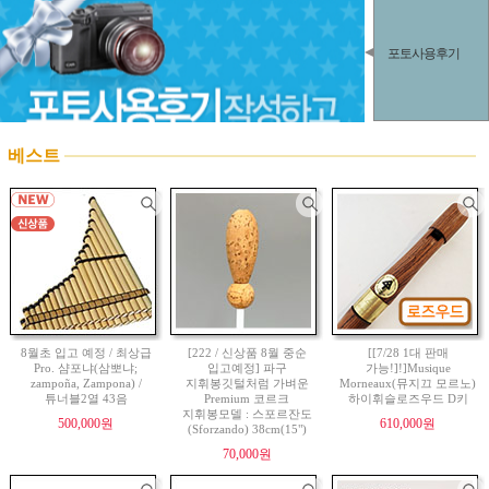
포토사용후기
베스트
8월초 입고 예정 / 최상급
[222 / 신상품 8월 중순
[[7/28 1대 판매
Pro. 샴포냐(삼뽀냐;
입고예정] 파구
가능!]!]Musique
zampoña, Zampona) /
지휘봉깃털처럼 가벼운
Morneaux(뮤지끄 모르노)
튜너블2열 43음
Premium 코르크
하이휘슬로즈우드 D키
지휘봉모델 : 스포르잔도
500,000원
610,000원
(Sforzando) 38cm(15")
70,000원