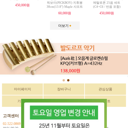
픽보이(PICKBOY) 지휘봉
메탈로폰 25음 세트
450,000원
38cm(13.8") Maple 샤프트
(C4~C6 / 반음 포함)
60,000원
450,000원
더보기
마이페이지
장바구니
관심상품
기획전
구매후기
이벤트
고객센터
입금계좌정보
02-522-0869
국민 270901-04-033114