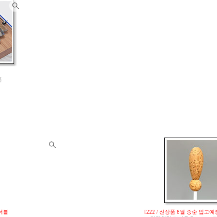
폰
튜너블
[222 / 신상품 8월 중순 입고예