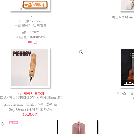
[92]
목관리코더 /휘
카라얀(K-model)
독일 로헤마 社 지휘봉
길이 : 39cm
샤프트 : Hornbeam
35,000원
[48] 세이지 오자와
루나스 우쿨렐
NC-A / 픽보이(PICKBOY) 지휘봉 38cm(15")
Grip : 코르크 / Shaft : 카본 / 화이트
Seiji Ozawa (세이지 오자와)
100,000원