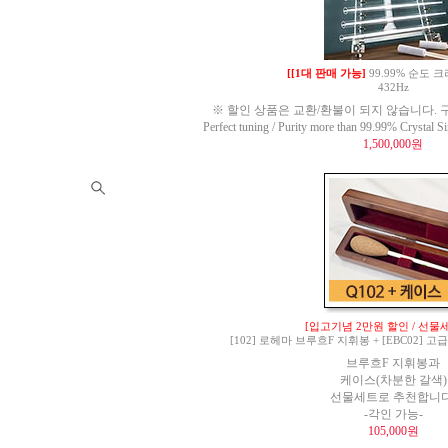
[[1대 판매 가능]
99.99% 순도
432Hz
※ 할인 상품은 교환/환불이 되지 않습니다. 구
Perfect tuning / Purity more than 99.99% Crysta
1,500,000원
[입고기념 2만원 할인 / 선물세
[102] 로헤마 브루흐F 지휘봉 + [EBC02]
브루흐F 지휘봉과
케이스(차분한 갈색)
선물세트로 추천합니다
-각인 가능-
105,000원