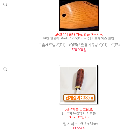
[중고 1대 판매 가능]명품 Gaertner]
10현 칸텔레 Model 1955(Kantele) (하드케이스 포함)
오음계튜닝 d'(D4) ~ e"(E5) / 온음계튜닝 c'(C4) ~ e"(E5)
520,000원
[신규제품 입고완료]
[EB33] 유럽악기 지휘봉
33cm(13인치)
그립 사이즈 : Ø16 x 51mm
35,000원