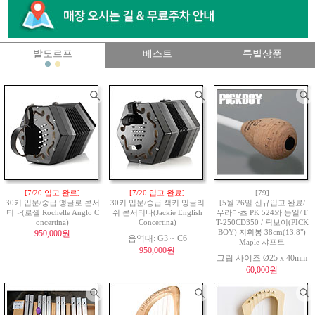
발도르프
베스트
특별상품
[7/20 입고 완료]
[7/20 입고 완료]
[79]
30키 입문/중급 앵글로 콘서
30키 입문/중급 잭키 잉글리
[5월 26일 신규입고 완료/
티나(로셸 Rochelle Anglo C
쉬 콘서티나(Jackie English
무라마츠 PK 524와 동일/ F
oncertina)
Concertina)
T-250CD350 / 픽보이(PICK
950,000원
BOY) 지휘봉 38cm(13.8")
음역대: G3 ~ C6
Maple 샤프트
950,000원
그립 사이즈 Ø25 x 40mm
60,000원