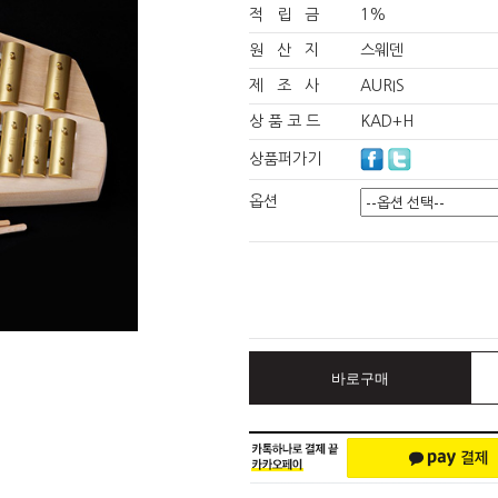
적 립 금
1%
원 산 지
스웨덴
제 조 사
AURIS
상 품 코 드
KAD+H
상품퍼가기
옵션
바로구매