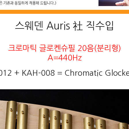
스웨덴 Auris 社 직수입
크로마틱 글로켄슈필 20음(분리형)
A=440Hz
12 + KAH-008 = Chromatic Glocke