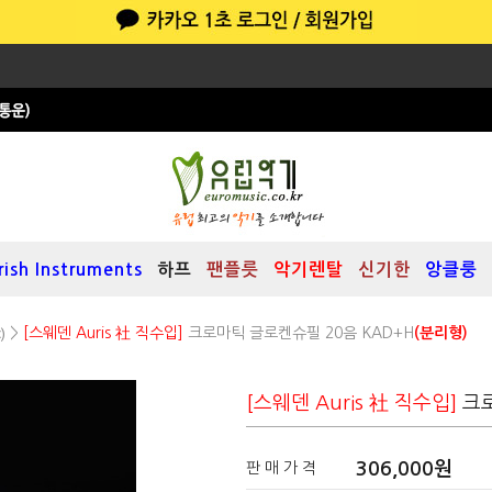
Irish Instruments
하프
팬플릇
악기렌탈
신기한
앙클룽
)
>
[스웨덴 Auris 社 직수입]
크로마틱 글로켄슈필 20음 KAD+H
(분리형)
크로
[스웨덴 Auris 社 직수입]
306,000원
판 매 가 격