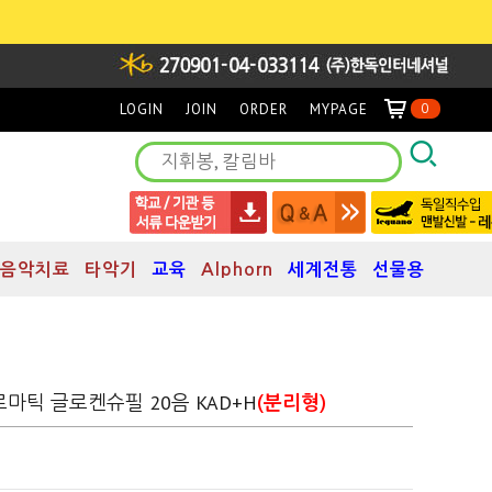
LOGIN
JOIN
ORDER
MYPAGE
0
음악치료
타악기
교육
Alphorn
세계전통
선물용
마틱 글로켄슈필 20음 KAD+H
(분리형)