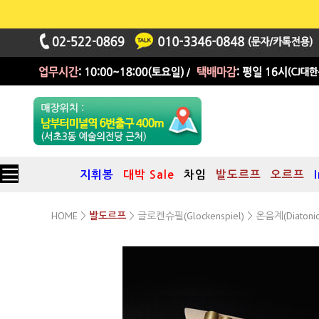
지휘봉
대박 Sale
차임
발도르프
오르프
HOME
글로켄슈필(Glockenspiel)
온음계(Diatonic
>
발도르프
>
>