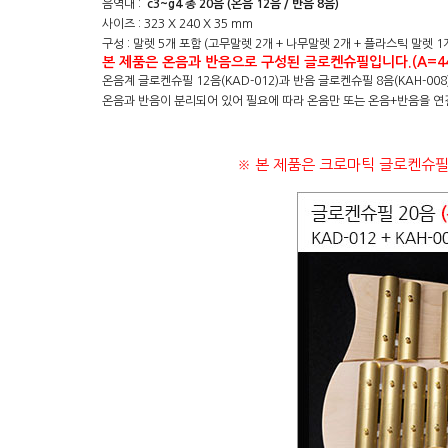
음역대 :
c3~g4 총 20음 (온음 12음 / 반음 8음)
사이즈 : 323 X 240 X 35 mm
구성 : 말렛 5개 포함 (고무말렛 2개 + 나무말렛 2개 + 플라스틱 말렛
본 제품은
온음과 반음으로 구성된 글로켄슈필입니다.(A=44
온음계 글로켄슈필 12음(KAD-012)과 반음 글로켄슈필 8음(KAH-0
온음과 반음이 분리되어 있어 필요에 따라 온음만 또는 온음+반음을 연
※ 본 제품은 크로마틱 글로켄슈필 