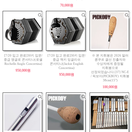
70,000원
[7/20 입고 완료]30키 입문/
[7/20 입고 완료]30키 입문/
※ 본 지휘봉은 2026 말러
중급 앵글로 콘서티나(로셸
중급 잭키 잉글리쉬
콩쿠르 결선 진출자와
Rochelle Anglo Concertina)
콘서티나(Jackie English
수상자에게 증정될
Concertina)
지휘봉으로
950,000원
선정되었습니다.[37] NC-E
950,000원
/ 픽보이(PICKBOY) 지휘봉
38cm(15")
100,000원