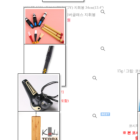
[46] FT-150J / 픽보이(PICKBOY) 지휘봉 34cm(13.4")
Firberglass Baton - 화이버글래스 지휘봉
45,000원
백파이프용 리드 모음 No.1
(챈터리드 / 드론리드)
4,000원
15g / 그립: 코
[재입고완료 / 인기짱!!!]
리어(Lir) 휘슬
블랙 하이 D키 (선물상자 포함)
20,000원
[마지막 1개 남음]
복을주는
코시차임(
까치 오카리나
※ 본 코
25,000원
중