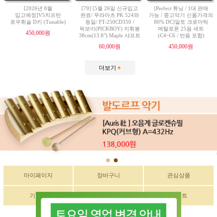
[2026년 8월
[79] [5월 26일 신규입고
[Perfect 튜닝 / 1대 판매
입고예정]V5치프턴
완료/ 무라마츠 PK 524와
가능 / 중고악기 신품가격의
로우휘슬 D키 (Tunable)
동일/ FT-250CD350 /
80% DC]알토 크로마틱
픽보이(PICKBOY) 지휘봉
메탈로폰 25음 세트
450,000원
38cm(13.8") Maple 샤프트
(C4~C6 / 반음 포함)
60,000원
450,000원
더보기
마이페이지
장바구니
관심상품
기획전
구매후기
이벤트