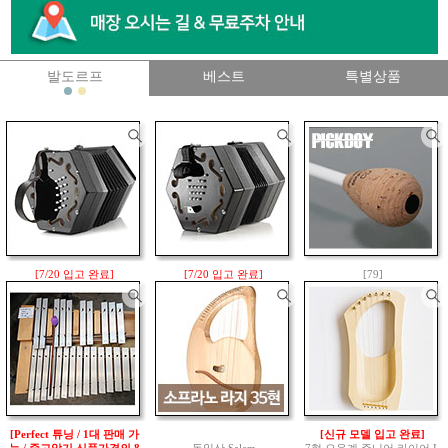
발도르프
베스트
특별상품
[7/20 입고 완료]
[7/20 입고 완료]
[79]
30키 입문/중급 앵글로 콘서
30키 입문/중급 잭키 잉글리
[5월 26일 신규입고 완료/
티나(로셸 Rochelle Anglo C
쉬 콘서티나(Jackie English
무라마츠 PK 524와 동일/ F
oncertina)
Concertina)
T-250CD350 / 픽보이(PICK
950,000원
BOY) 지휘봉 38cm(13.8")
음역대: G3 ~ C6
Maple 샤프트
950,000원
그립 사이즈 Ø25 x 40mm
60,000원
[Perfect 튜닝 / 1대 판매 가
[신규 모델 입고 완료]