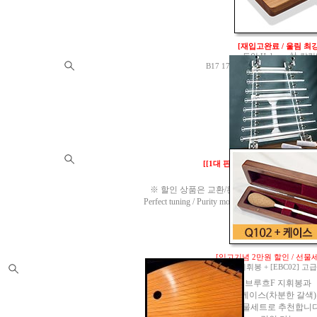
60,000원
[재입고완료 / 울림 최강
독일 Hokema 社 칼
B17 17음 17Keys
(A=440Hz)
/ 
A=440Hz
190,000원
[[1대 판매 가능]
99.99% 순도
432Hz
※ 할인 상품은 교환/환불이 되지 않습니다. 구
Perfect tuning / Purity more than 99.99% Crysta
1,500,000원
[입고기념 2만원 할인 / 선물세
[102] 로헤마 브루흐F 지휘봉 + [EBC02]
브루흐F 지휘봉과
케이스(차분한 갈색)
선물세트로 추천합니다