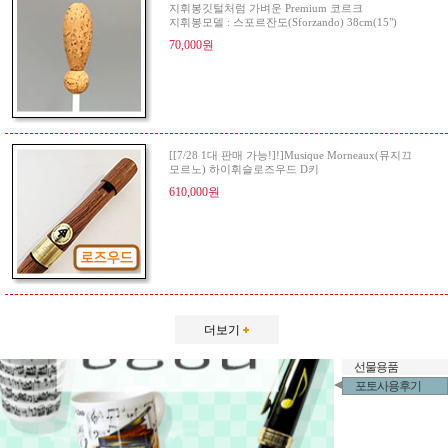
지휘봉깃털처럼 가벼운 Premium 코르크
지휘봉모델 : 스포르잔도(Sforzando) 38cm(15")
70,000원
[[7/28 1대 판매 가능!]!]Musique Morneaux(뮤지끄
모르노) 하이휘슬로즈우드 D키
610,000원
더보기
선물용품
포토사용후기