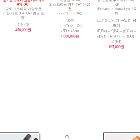
능 / 중고악기 신품가격의 8
독일산 Salem
7현 오음계 주니어 라이어 L
0% DC]
2. 소프라노 라지 라이어
35
KP
알토 크로마틱 메탈로폰
현
(Pentatonic Junior Lyre LK
25음 세트 (C4~C6 / 반음 포
(e - d'''(E3 - D6))
P)
함)
- 35현
LOP & LNP와 동일한 음
C4~C6
- e - d'''(E3 - D6)
역대
450,000원
- 53 x 43cm
d'(D4) – e'(E4) – g'(G4) –
4,800,000원
a'(A3) – b'(A4) – d"(D3)–
e"(E4)
195,000원