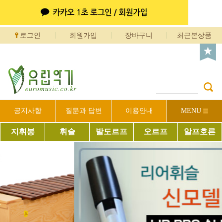
로그인
회원가입
장바구니
최근본상품
공지사항
질문과 답변
이용안내
MENU
지휘봉
휘슬
발도르프
오르프
알프호른