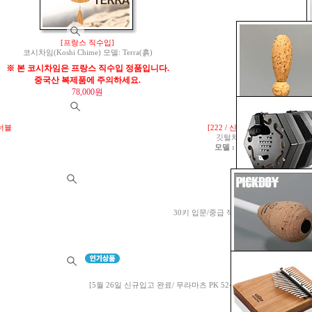
[프랑스 직수입]
코시차임(Koshi Chime) 모델: Terra(흙)
NC-A / 
※ 본 코시차임은 프랑스 직수입 정품입니다.
Grip
중국산 복제품에 주의하세요.
S
78,000원
튜너블
[222 / 신상품 8월 중순 입고예
깃털처럼 가벼운 Premium
모델 : 스포르잔도(Sforzando)
70,000원
[7/20 입고 완료]
30키 입문/중급 잭키 잉글리쉬 콘서티나(Jackie 
음역대: G3 ~ C
950,000원
[79]
[5월 26일 신규입고 완료/ 무라마츠 PK 524와 동일/ FT-250CD350 / 
샤프트
그립 사이즈 Ø25 x 4