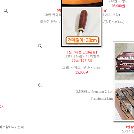
-각인 가능-
105,000원
[중고 1대 판매 가능]명품 Gaertner]
10현 칸텔레 Model 1955(Kantele) (하드케이스 포함)
오음계튜닝 d'(D4) ~ e"(E5) / 온음계튜닝 c'(C4) ~ e"(E5)
520,000원
[신규제품 입고완료]
[EB33] 유럽악기 지휘봉
33cm(13인치)
그립 사이즈 : Ø16 x 51mm
35,000원
[25년 12월 
3.5옥타브 Premium 2 Line Portable 하모
Premium 2 Line Portable Har
C3 
다.
1,200
 비포함]
Key 선택
[렌탈
노래자랑