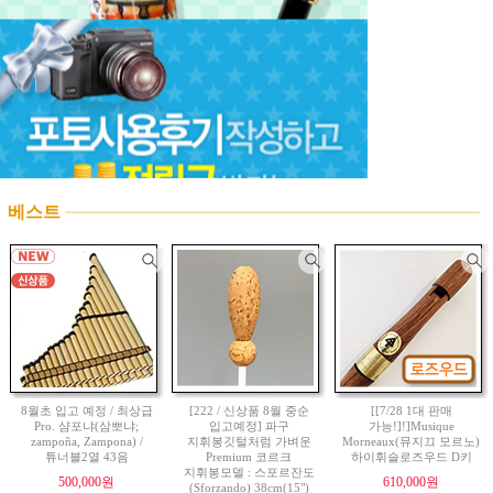
베스트
8월초 입고 예정 / 최상급
[222 / 신상품 8월 중순
[[7/28 1대 판매
Pro. 샴포냐(삼뽀냐;
입고예정] 파구
가능!]!]Musique
zampoña, Zampona) /
지휘봉깃털처럼 가벼운
Morneaux(뮤지끄 모르노)
튜너블2열 43음
Premium 코르크
하이휘슬로즈우드 D키
지휘봉모델 : 스포르잔도
500,000원
610,000원
(Sforzando) 38cm(15")