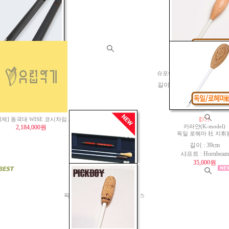
[독일 Rohema 社 직수입]
[82]
슬라이드휘슬 25cm
슈포어(Spohr) / 독일 로헤
22,000원
길이: 36.5cm 샤프트: Hornbe
40,000원
제] 동국대 WISE 코시차임 세트
[92]
2,184,000원
카라얀(K-model)
독일 로헤마 社 지휘
길이 : 39cm
샤프트 : Hornbeam
35,000원
픽보이(PICKBOY)지휘봉 케이스
HC-90(38cm; 15"지휘봉)
150,000원