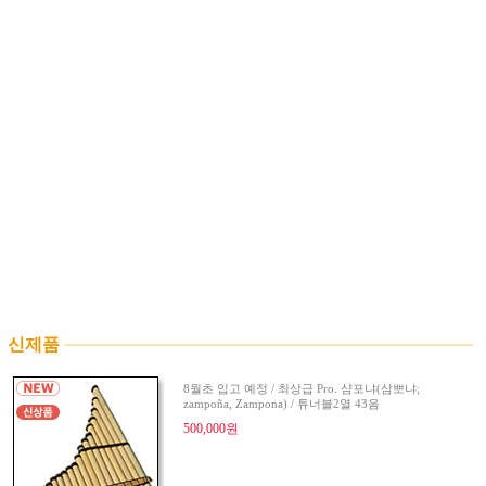
신제품
8월초 입고 예정 / 최상급 Pro. 샴포냐(삼뽀냐;
zampoña, Zampona) / 튜너블2열 43음
500,000원