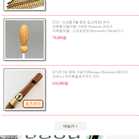
[222 / 신상품 8월 중순 입고예정] 파구
지휘봉깃털처럼 가벼운 Premium 코르크
지휘봉모델 : 스포르잔도(Sforzando) 38cm(15")
70,000원
[[7/28 1대 판매 가능!]!]Musique Morneaux(뮤지끄
모르노) 하이휘슬로즈우드 D키
610,000원
더보기