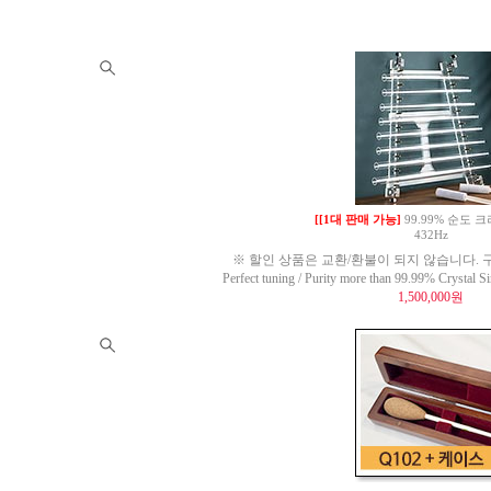
[[1대 판매 가능]
99.99% 순도
432Hz
※ 할인 상품은 교환/환불이 되지 않습니다. 구
Perfect tuning / Purity more than 99.99% Crysta
1,500,000원