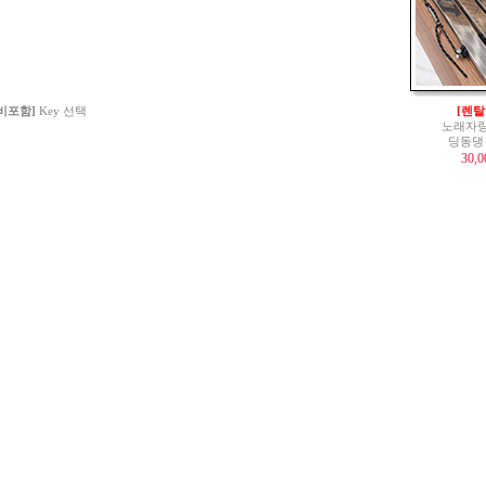
 비포함]
Key 선택
[렌탈
노래자랑
딩동댕
30,