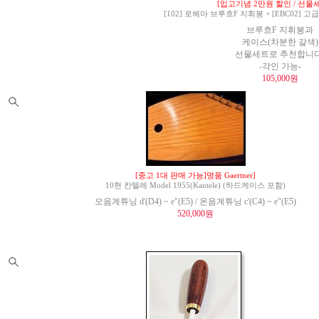
[입고기념 2만원 할인 / 선물세
[102] 로헤마 브루흐F 지휘봉 + [EBC02]
브루흐F 지휘봉과
케이스(차분한 갈색)
선물세트로 추천합니다
-각인 가능-
105,000원
[중고 1대 판매 가능]명품 Gaertner]
10현 칸텔레 Model 1955(Kantele) (하드케이스 포함)
오음계튜닝 d'(D4) ~ e"(E5) / 온음계튜닝 c'(C4) ~ e"(E5)
520,000원