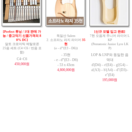
[Perfect 튜닝 / 1대 판매 가
[신규 모델 입고 완료]
능 / 중고악기 신품가격의 8
독일산 Salem
7현 오음계 주니어 라이어 L
0% DC]
2. 소프라노 라지 라이어
35
KP
알토 크로마틱 메탈로폰
현
(Pentatonic Junior Lyre LK
25음 세트 (C4~C6 / 반음 포
(e - d'''(E3 - D6))
P)
함)
- 35현
LOP & LNP와 동일한 음
C4~C6
- e - d'''(E3 - D6)
역대
450,000원
- 53 x 43cm
d'(D4) – e'(E4) – g'(G4) –
4,800,000원
a'(A3) – b'(A4) – d"(D3)–
e"(E4)
195,000원