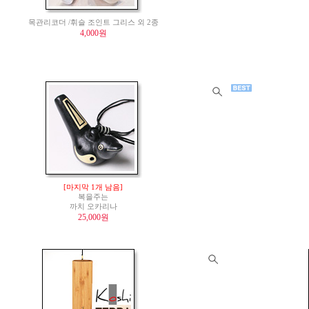
목관리코더 /휘슬 조인트 그리스 외 2종
4,000원
[마지막 1개 남음]
복을주는
까치 오카리나
25,000원