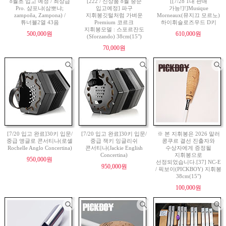
8월초 입고 예정 / 최상급
[222 / 신상품 8월 중순
[[7/28 1대 판매
Pro. 샴포냐(삼뽀냐;
입고예정] 파구
가능!]!]Musique
zampoña, Zampona) /
지휘봉깃털처럼 가벼운
Morneaux(뮤지끄 모르노)
튜너블2열 43음
Premium 코르크
하이휘슬로즈우드 D키
지휘봉모델 : 스포르잔도
500,000원
610,000원
(Sforzando) 38cm(15")
70,000원
[7/20 입고 완료]30키 입문/
[7/20 입고 완료]30키 입문/
※ 본 지휘봉은 2026 말러
중급 앵글로 콘서티나(로셸
중급 잭키 잉글리쉬
콩쿠르 결선 진출자와
Rochelle Anglo Concertina)
콘서티나(Jackie English
수상자에게 증정될
Concertina)
지휘봉으로
950,000원
선정되었습니다.[37] NC-E
950,000원
/ 픽보이(PICKBOY) 지휘봉
38cm(15")
100,000원