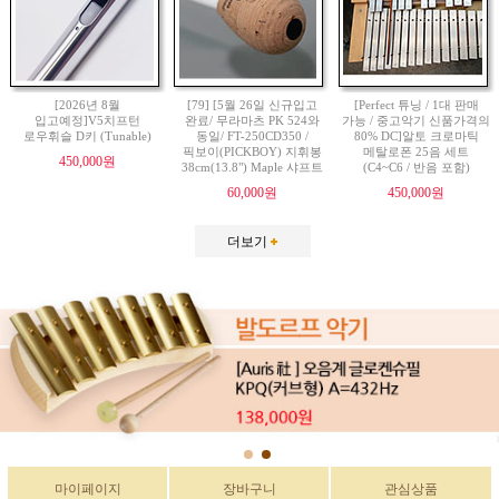
[2026년 8월
[79] [5월 26일 신규입고
[Perfect 튜닝 / 1대 판매
입고예정]V5치프턴
완료/ 무라마츠 PK 524와
가능 / 중고악기 신품가격의
로우휘슬 D키 (Tunable)
동일/ FT-250CD350 /
80% DC]알토 크로마틱
픽보이(PICKBOY) 지휘봉
메탈로폰 25음 세트
450,000원
38cm(13.8") Maple 샤프트
(C4~C6 / 반음 포함)
60,000원
450,000원
더보기
마이페이지
장바구니
관심상품