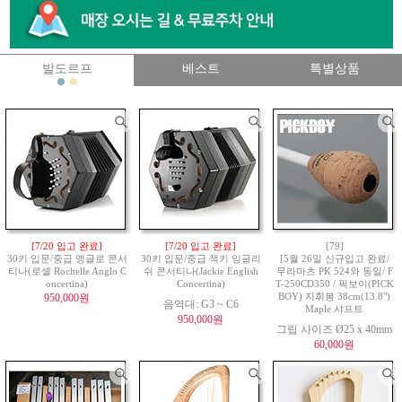
발도르프
베스트
특별상품
[7/20 입고 완료]
[7/20 입고 완료]
[79]
30키 입문/중급 앵글로 콘서
30키 입문/중급 잭키 잉글리
[5월 26일 신규입고 완료/
티나(로셸 Rochelle Anglo C
쉬 콘서티나(Jackie English
무라마츠 PK 524와 동일/ F
oncertina)
Concertina)
T-250CD350 / 픽보이(PICK
950,000원
BOY) 지휘봉 38cm(13.8")
음역대: G3 ~ C6
Maple 샤프트
950,000원
그립 사이즈 Ø25 x 40mm
60,000원