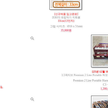
[신규제품 입고완료]
[EB33] 유럽악기 지휘봉
33cm(13인치)
그립 사이즈 : Ø16 x 51mm
35,000원
[25년 12월 
3.5옥타브 Premium 2 Line Portable 하모
Premium 2 Line Portable Har
C3 
다.
1,200