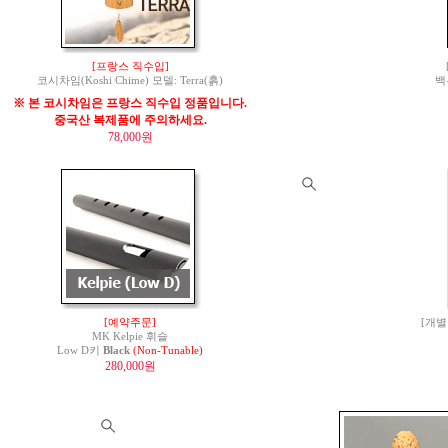
[프랑스 직수입]
코시차임(Koshi Chime) 모델: Terra(흙)
백
※ 본 코시차임은 프랑스 직수입 정품입니다.
중국산 복제품에 주의하세요.
78,000원
[예약주문]
[개별
MK Kelpie 휘슬
Low D키
Black
(Non-Tunable)
280,000원