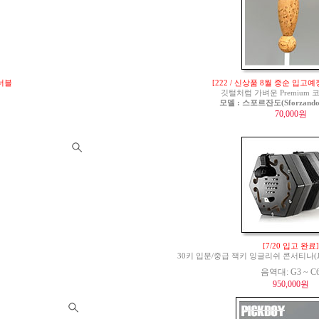
튜너블
[222 / 신상품 8월 중순 입고예
깃털처럼 가벼운 Premium
모델 : 스포르잔도(Sforzando)
70,000원
[7/20 입고 완료]
30키 입문/중급 잭키 잉글리쉬 콘서티나(Jackie 
음역대: G3 ~ C
950,000원