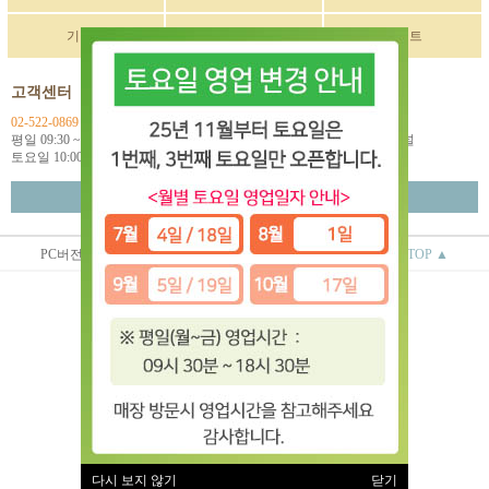
기획전
구매후기
이벤트
고객센터
입금계좌정보
02-522-0869
국민 270901-04-033114
평일 09:30 ~ 18:00
예금주: (주)한독인터네셔널
토요일 10:00 ~ 18:00
월~금 택배마감 16:00
고객센터 연결
PC버전
상점정보
이용안내
TOP ▲
(주)한독인터네셔널
대표 : 오상배 ㅣ 개인정보 보호 책임자 : 오상배
사업자 등록번호 : 129-81-79618
통신판매업신고번호 : 제 2014-서울서초-0781호
전화 : 02-522-0869
주소 : 서울시 서초구 효령로 253 2층
(서초동 1585-10번지 2층)
이용약관
|
개인정보처리방침
유럽악기 ⓒ All rights reserved.
다시 보지 않기
닫기