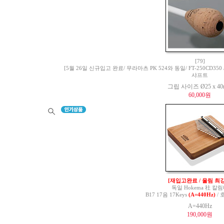
[79]
[5월 26일 신규입고 완료/ 무라마츠 PK 524와 동일/ FT-250CD350 / 
샤프트
그립 사이즈 Ø25 x 4
60,000원
[재입고완료 / 울림 최강
독일 Hokema 社 칼
B17 17음 17Keys
(A=440Hz)
/ 
A=440Hz
190,000원