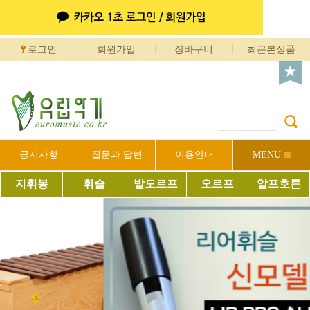
로그인
회원가입
장바구니
최근본상품
공지사항
질문과 답변
이용안내
MENU
지휘봉
휘슬
발도르프
오르프
알프호른