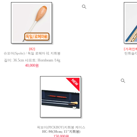
[82]
[가격인하
슈포어(Spohr) / 독일 로헤마 社 지휘봉
틴휘슬/Ge
길이: 36.5cm 샤프트: Hornbeam /14g
40,000원
픽보이(PICKBOY)지휘봉 케이스
HC-90(38cm; 15"지휘봉)
150,000원