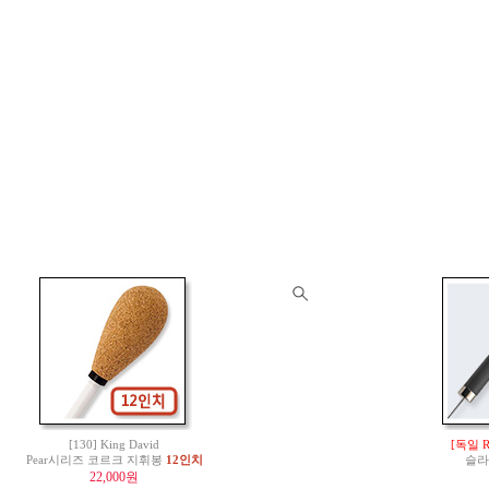
[130] King David
[독일 
Pear시리즈 코르크 지휘봉
12인치
슬라
22,000원