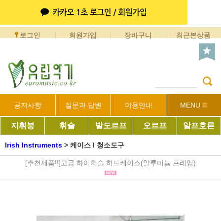
로그인
회원가입
장바구니
최근본상품
공지사항
질문과 답변
이용안내
MENU
지휘봉
휘슬
발도르프
오르프
알프호른
Irish Instruments
>
케이스 I 청소도구
[추천제품!!]고급 하이휘슬 하드케이스(알루미늄 프레임)