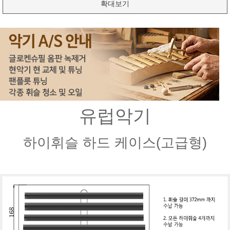
확대보기
유럽악기
하이휘슬 하드 케이스(고급형)