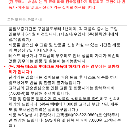
(단,구매시- 배송비는 위 표에 따라 전국동일하게 적용되고, 교환이나 반
품시- 제주도 및 도서산간지역은 실비로 청구됩니다.)
교환 및 반품, 환불 안내
품질보증기간은 구입일로부터 1년이며, 각 제품의 출시는 구입
일로부터 6개월 이전입니다. (제조자/수입자: (주)한독인터네셔
널/유럽악기)
제품을 받으신 후 교환 및 반품을 신청 하실 수 있는 기간은 제품
의 특성상 7일 이내 입니다.
테스트 하셨거나 고객님의 부주의로 인해 상품의 가치가 훼손되
었을 경우에는 반품 및 환불이 불가능합니다.
(단, 제품 테스트 후에라도 제품에 하자가 있는 경우에는 교환처
리가 됩니다.)
관악기는 입을 대는 것이므로 배송 완료 후 테스트 연주를 하지
않으셨어도 반품 및 환불이 불가능합니다.
고객님의 단순변심으로 인한 교환 및 반품시에는 왕복택배비
(7,000원)를 부담해 주셔야 합니다.
교환 및 환불은
제품수거 후 상품의 상태여부를 확인
하고 신속히
처리해 드립니다. (왕복 택배비 7,000원 고객님 부담. / 단, 제주
도 및 도서산간지역은 실비청구됩니다.)
제품 A/S 발생 시 유럽악기 고객센터(02-522-0869)로 연락주시
면 처리해 드립니다. (A/S비용 및 왕복 택배비 7,000원 고객님 부
담.)