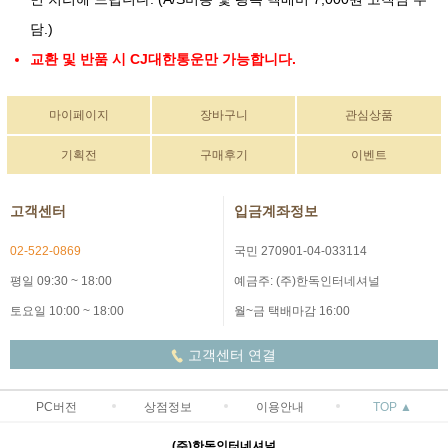
담.)
교환 및 반품 시 CJ대한통운만 가능합니다.
마이페이지
장바구니
관심상품
기획전
구매후기
이벤트
고객센터
입금계좌정보
02-522-0869
국민 270901-04-033114
평일 09:30 ~ 18:00
예금주: (주)한독인터네셔널
토요일 10:00 ~ 18:00
월~금 택배마감 16:00
고객센터 연결
PC버전
상점정보
이용안내
TOP ▲
(주)한독인터네셔널