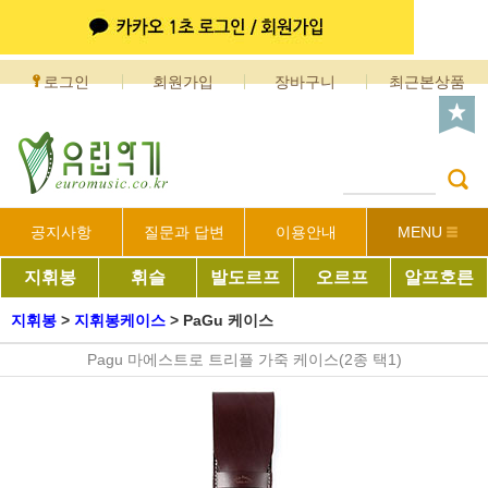
로그인
회원가입
장바구니
최근본상품
공지사항
질문과 답변
이용안내
MENU
지휘봉
휘슬
발도르프
오르프
알프호른
지휘봉
>
지휘봉케이스
>
PaGu 케이스
Pagu 마에스트로 트리플 가죽 케이스(2종 택1)